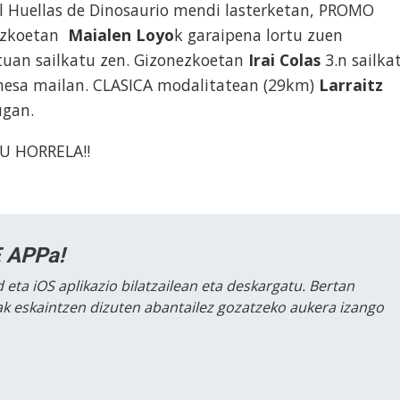
ail Huellas de Dinosaurio mendi lasterketan, PROMO
ezkoetan
Maialen Loyo
k garaipena lortu zuen
tuan sailkatu zen. Gizonezkoetan
Irai Colas
3.n sailka
omesa mailan. CLASICA modalitatean (29km)
Larraitz
ugan.
U HORRELA!!
 APPa!
 eta iOS aplikazio bilatzailean eta deskargatu. Bertan
lak eskaintzen dizuten abantailez gozatzeko aukera izango