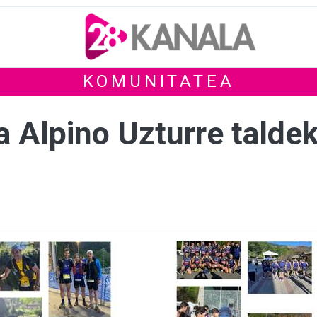
KOMUNITATEA
ia Alpino Uzturre tald