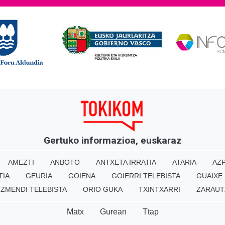
Gertuko informazioa, euskaraz
AMEZTI
ANBOTO
ANTXETA IRRATIA
ATARIA
AZP
TIA
GEURIA
GOIENA
GOIERRI TELEBISTA
GUAIXE
IZMENDI TELEBISTA
ORIO GUKA
TXINTXARRI
ZARAUT
Matx
Gurean
Ttap