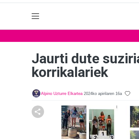
Jaurti dute suzir
korrikalariek
Alpino Uzturre Elkartea
2024ko apirilaren 16a