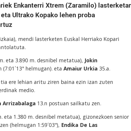
ariek Enkanterri Xtrem (Zaramilo) lasterketa
eta Ultrako Kopako lehen proba
artuz
izkaia), mendi lasterketen Euskal Herriako Kopari
antolatuta.
m. eta 3.890 m. desnibel metatua),
Jokin
n (7:01´13" helmugan). eta
Amaiur Urkia
35.a.
tia ere lehian aritu ziren baina ezin izan zuten
erdinak medio.
a Arrizabalaga
13.n postuan sailkatu zen.
. eta 1.380 m. desnibel metatua), gizonezkoen senior
 zen (helmugan 1:59´03"),
Endika De Las