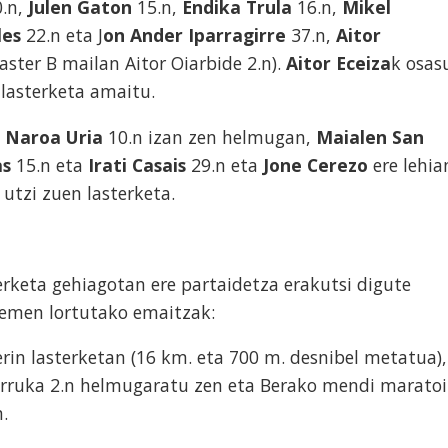
.n,
Julen Gaton
15.n,
Endika Trula
16.n,
Mikel
les
22.n eta J
on Ander Iparragirre
37.n,
Aitor
ster B mailan Aitor Oiarbide 2.n).
Aitor Eceiza
k osas
lasterketa amaitu.
n
Naroa Uria
10.n izan zen helmugan,
Maialen San
as
15.n eta
Irati Casais
29.n eta
Jone Cerezo
ere lehia
utzi zuen lasterketa.
rketa gehiagotan ere partaidetza erakutsi digute
hemen lortutako emaitzak:
Lerin lasterketan (16 km. eta 700 m. desnibel metatua),
ruka 2.n helmugaratu zen eta Berako mendi maratoi
.