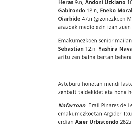
Heras
9.n,
Andoni Uzkiano
10
Gabirondo
18.n,
Eneko Mora
Oiarbide
47.n (gizonezkoen Ma
arazoak medio ezin izan zuen 
Emakumezkoen senior maila
Sebastian
12.n,
Yashira Nav
aritu zen baina bertan behera 
Asteburu honetan mendi laste
zenbait taldekidet eta hona 
Nafarroan
, Trail Pinares de 
emakumezkoetan Argider Txur
erdian
Asier Urbistondo
282.n