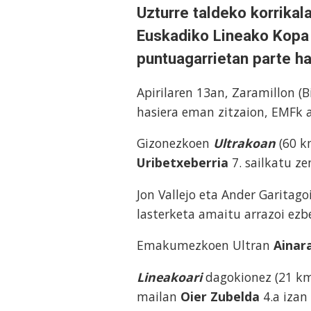
Uzturre taldeko korrikal
Euskadiko Lineako Kopa 
puntuagarrietan parte h
Apirilaren 13an, Zaramillon (B
hasiera eman zitzaion, EMFk 
Gizonezkoen
Ultrakoan
(60 k
Uribetxeberria
7. sailkatu ze
Jon Vallejo eta Ander Garitagoi
lasterketa amaitu arrazoi ezb
Emakumezkoen Ultran
Ainar
Lineakoari
dagokionez (21 km
mailan
Oier Zubelda
4.a izan