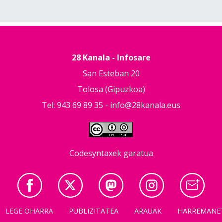
28 Kanala - Infosare
San Esteban 20
Tolosa (Gipuzkoa)
Tel: 943 69 89 35 -
info@28kanala.eus
Codesyntaxek garatua
LEGE OHARRA
PUBLIZITATEA
ARAUAK
HARREMANE