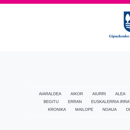
AIARALDEA
AIKOR
AIURRI
ALEA
BEGITU
ERRAN
EUSKALERRIA IRRA
KRONIKA
MAILOPE
NOAUA
O