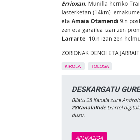
Errioxan
, Munilla herriko Tr
lasterketan (14km) emakum
eta
Amaia Otamendi
9.n pos
zen eta garailea izan zen pr
Larrarte
10.n izan zen helm
ZORIONAK DENOI ETA JARRAIT
KIROLA
TOLOSA
DESKARGATU GURE
Bilatu 28 Kanala zure Android
28KanalaKide
txartel digita
duzu.
APLIKAZIOA