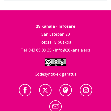
28 Kanala - Infosare
San Esteban 20
Tolosa (Gipuzkoa)
Tel: 943 69 89 35 -
info@28kanala.eus
Codesyntaxek garatua