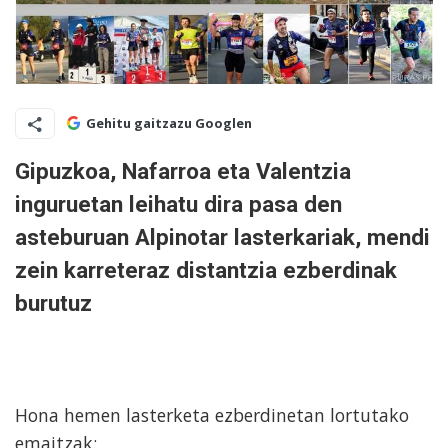
Gehitu gaitzazu Googlen
Gipuzkoa, Nafarroa eta Valentzia
inguruetan leihatu dira pasa den
asteburuan Alpinotar lasterkariak, mendi
zein karreteraz distantzia ezberdinak
burutuz
Hona hemen lasterketa ezberdinetan lortutako
emaitzak: