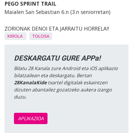
PEGO SPRINT TRAIL
Maialen San Sebastian 6.n (3.n seniorretan)
ZORIONAK DENOI ETA JARRAITU HORRELA!!
KIROLA
TOLOSA
DESKARGATU GURE APPa!
Bilatu 28 Kanala zure Android eta iOS aplikazio
bilatzailean eta deskargatu. Bertan
28KanalaKide
txartel digitalak eskaintzen
dizuten abantailez gozatzeko aukera izango
duzu.
APLIKAZIOA