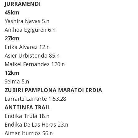
JURRAMENDI
45km
Yashira Navas 5.n
Ainhoa Egiguren 6.n
27km
Erika Alvarez 12.n
Asier Urbistondo 85.n
Maikel Fernandez 120.n
12km
Selma 5.n
ZUBIRI PAMPLONA MARATOI ERDIA
Larraitz Larrarte 1:53:28
ANTTINEA TRAIL
Endika Trula 18.n
Endika De Las Heras 23.n
Aimar Iturrioz 56.n