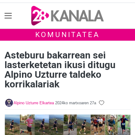
KOMUNITATEA
Asteburu bakarrean sei
lasterketetan ikusi ditugu
Alpino Uzturre taldeko
korrikalariak
Alpino Uzturre Elkartea
2024ko martxoaren 27a