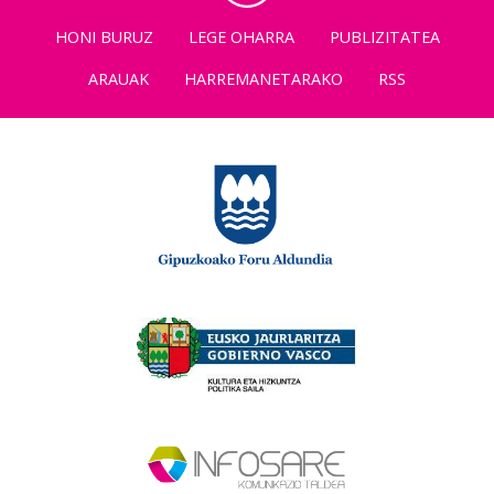
HONI BURUZ
LEGE OHARRA
PUBLIZITATEA
ARAUAK
HARREMANETARAKO
RSS