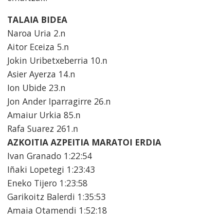
TALAIA BIDEA
Naroa Uria 2.n
Aitor Eceiza 5.n
Jokin Uribetxeberria 10.n
Asier Ayerza 14.n
Ion Ubide 23.n
Jon Ander Iparragirre 26.n
Amaiur Urkia 85.n
Rafa Suarez 261.n
AZKOITIA AZPEITIA MARATOI ERDIA
Ivan Granado 1:22:54
Iñaki Lopetegi 1:23:43
Eneko Tijero 1:23:58
Garikoitz Balerdi 1:35:53
Amaia Otamendi 1:52:18