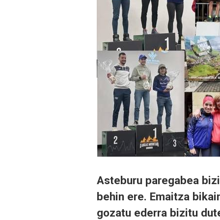
Asteburu paregabea bizi
behin ere. Emaitza bikain
gozatu ederra bizitu dut