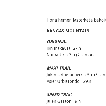
Hona hemen lasterketa bakoit
KANGAS MOUNTAIN
ORIGINAL
Ion Intxausti 27.n
Naroa Uria 3.n (2.senior)
MAXI TRAIL
Jokin Uribetxeberria 5n. (3.sen
Asier Urbistondo 129.n
SPEED TRAIL
Julen Gaston 19.n