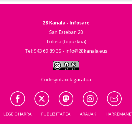
28 Kanala - Infosare
San Esteban 20
Tolosa (Gipuzkoa)
Tel: 943 69 89 35 -
info@28kanala.eus
Codesyntaxek garatua
LEGE OHARRA
PUBLIZITATEA
ARAUAK
HARREMANE