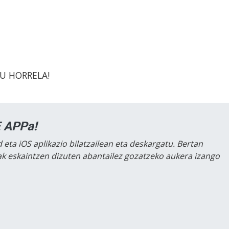
TU HORRELA!
 APPa!
 eta iOS aplikazio bilatzailean eta deskargatu. Bertan
lak eskaintzen dizuten abantailez gozatzeko aukera izango