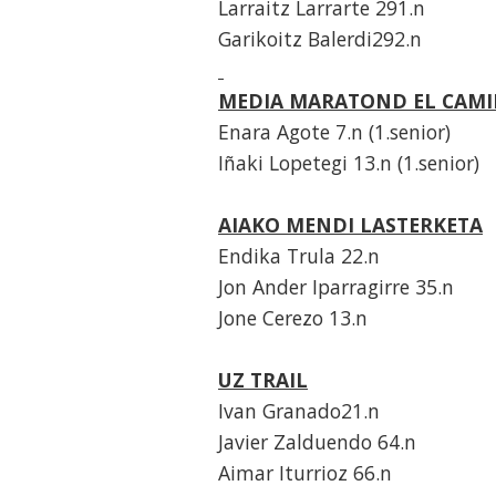
Larraitz Larrarte 291.n
Garikoitz Balerdi292.n
MEDIA MARATOND EL CAMI
Enara Agote 7.n (1.senior)
Iñaki Lopetegi 13.n (1.senior)
AIAKO MENDI LASTERKETA
Endika Trula 22.n
Jon Ander Iparragirre 35.n
Jone Cerezo 13.n
UZ TRAIL
Ivan Granado21.n
Javier Zalduendo 64.n
Aimar Iturrioz 66.n