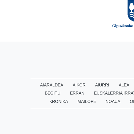
AIARALDEA
AIKOR
AIURRI
ALEA
BEGITU
ERRAN
EUSKALERRIA IRRA
KRONIKA
MAILOPE
NOAUA
O