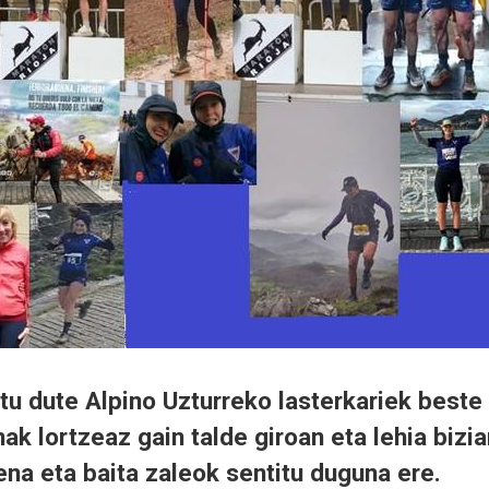
tu dute Alpino Uzturreko lasterkariek beste
ak lortzeaz gain talde giroan eta lehia bizi
ena eta baita zaleok sentitu duguna ere.