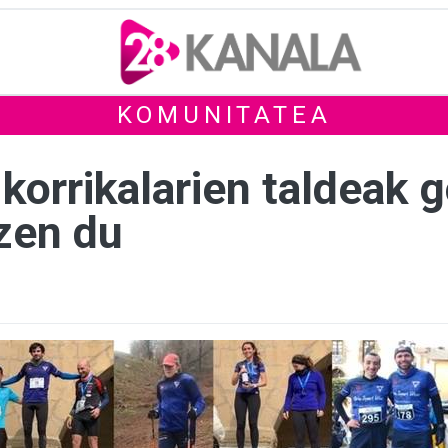
KOMUNITATEA
korrikalarien taldeak 
tzen du