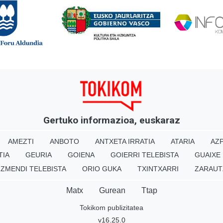
Gertuko informazioa, euskaraz
AMEZTI
ANBOTO
ANTXETA IRRATIA
ATARIA
AZP
TIA
GEURIA
GOIENA
GOIERRI TELEBISTA
GUAIXE
IZMENDI TELEBISTA
ORIO GUKA
TXINTXARRI
ZARAUT
Matx
Gurean
Ttap
Tokikom publizitatea
v16.25.0