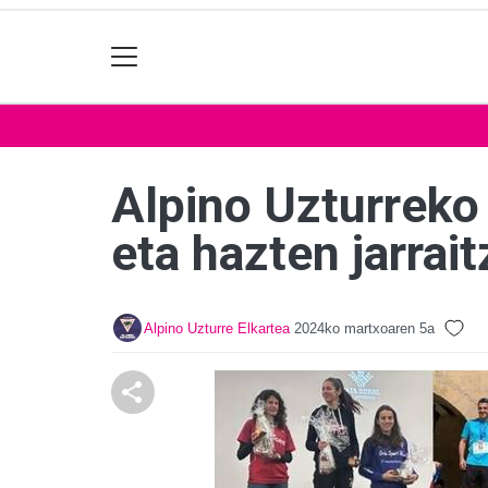
Alpino Uzturreko 
eta hazten jarrai
Alpino Uzturre Elkartea
2024ko martxoaren 5a