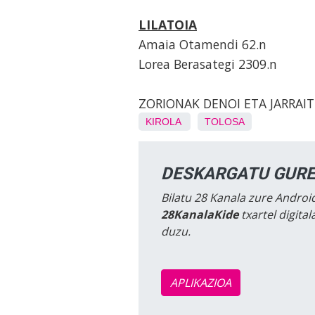
LILATOIA
Amaia Otamendi 62.n
Lorea Berasategi 2309.n
ZORIONAK DENOI ETA JARRAI
KIROLA
TOLOSA
DESKARGATU GURE
Bilatu 28 Kanala zure Android
28KanalaKide
txartel digita
duzu.
APLIKAZIOA