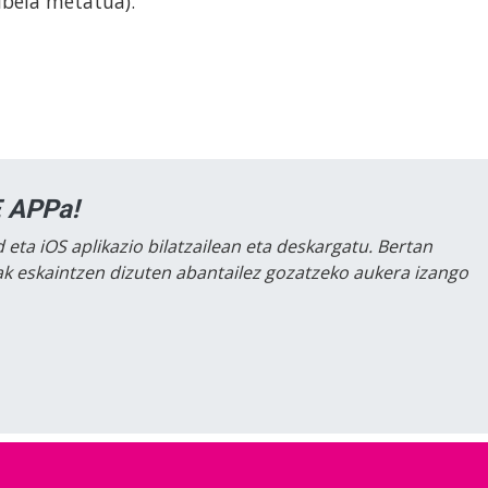
ibela metatua).
 APPa!
 eta iOS aplikazio bilatzailean eta deskargatu. Bertan
lak eskaintzen dizuten abantailez gozatzeko aukera izango