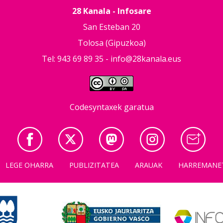
28 Kanala - Infosare
San Esteban 20
Tolosa (Gipuzkoa)
Tel: 943 69 89 35 -
info@28kanala.eus
Codesyntaxek garatua
LEGE OHARRA
PUBLIZITATEA
ARAUAK
HARREMANE