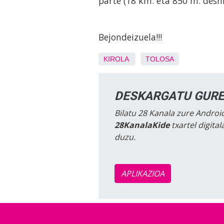
parte (18 km. eta 850 m. desn
Bejondeizuela!!!
KIROLA
TOLOSA
DESKARGATU GURE
Bilatu 28 Kanala zure Android
28KanalaKide
txartel digita
duzu.
APLIKAZIOA