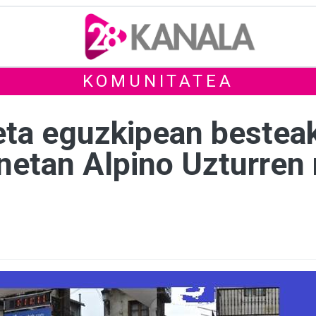
KOMUNITATEA
eta eguzkipean besteak
netan Alpino Uzturren