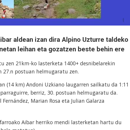
ibar aldean izan dira Alpino Uzturre taldeko
onetan leihan eta gozatzen beste behin ere
tu zen 21km-ko lasterketa 1400+ desnibelarekin
n 27.n postuan helmugaratu zen.
tan (14 km) Andoni Uzkiano laugarren sailkatu da 1:11
Iparraguirre, berriz, 30. postuan helmugaratu da.
el Fernández, Marian Rosa eta Julian Galarza
Nafarroako Aibar herriko mendi lasterketan hartu du