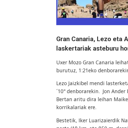
Gran Canaria, Lezo eta A
laskertariak asteburu h
Uxer Mozo Gran Canaria leiha
burutuz, 1:21eko denborareki
Lezo Jaizkibel mendi lasterke
´10" denborarekin. Jon Ander 
Bertan aritu dira leihan Maik
korrikalariak ere.
Bestetik, Iker Luarizaierdik 