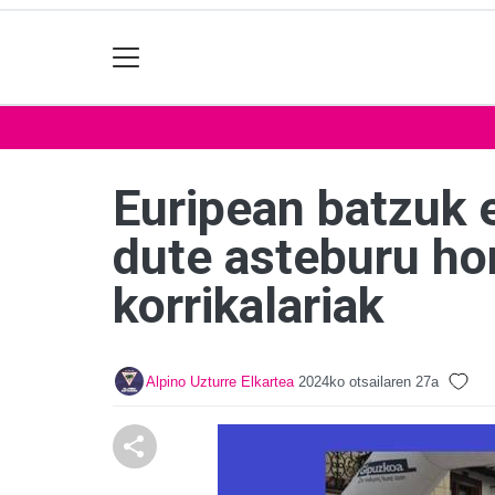
Euripean batzuk 
dute asteburu ho
korrikalariak
Alpino Uzturre Elkartea
2024ko otsailaren 27a