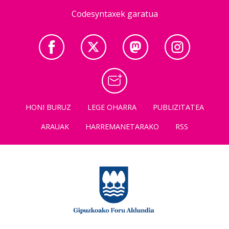
Codesyntaxek garatua
HONI BURUZ
LEGE OHARRA
PUBLIZITATEA
ARAUAK
HARREMANETARAKO
RSS