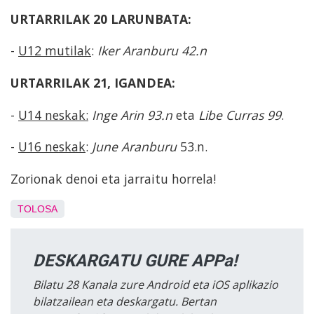
URTARRILAK 20 LARUNBATA:
-
U12 mutilak
:
Iker Aranburu 42.n
URTARRILAK 21, IGANDEA:
-
U14 neskak:
Inge Arin 93.n
eta
Libe Curras 99
.
-
U16 neskak
:
June Aranburu
53.n.
Zorionak denoi eta jarraitu horrela!
TOLOSA
DESKARGATU GURE APPa!
Bilatu 28 Kanala zure Android eta iOS aplikazio
bilatzailean eta deskargatu. Bertan