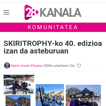
KOMUNITATEA
SKIRITROPHY-ko 40. edizioa
izan da asteburuan
Alpino Uzturre Elkartea
2024ko urtarrilaren 22a