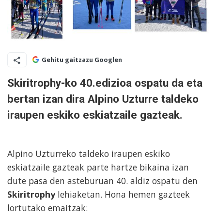
Gehitu gaitzazu Googlen
Skiritrophy-ko 40.edizioa
ospatu da eta
bertan izan dira Alpino Uzturre taldeko
iraupen eskiko eskiatzaile gazteak.
Alpino Uzturreko taldeko iraupen eskiko
eskiatzaile gazteak parte hartze bikaina izan
dute pasa den asteburuan 40. aldiz ospatu den
Skiritrophy
lehiaketan. Hona hemen gazteek
lortutako emaitzak: