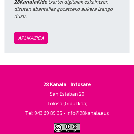
28KanalaKide
txartel digitalak eskaintzen
dizuten abantailez gozatzeko aukera izango
duzu.
APLIKAZIOA
28 Kanala - Infosare
San Esteban 20
Tolosa (Gipuzkoa)
Tel: 943 69 89 35 -
info@28kanala.eus