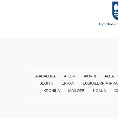
AIARALDEA
AIKOR
AIURRI
ALEA
BEGITU
ERRAN
EUSKALERRIA IRRA
KRONIKA
MAILOPE
NOAUA
O