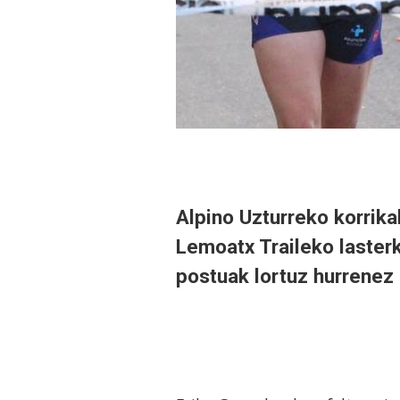
Alpino Uzturreko korrika
Lemoatx Traileko lasterk
postuak lortuz hurrenez 