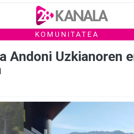
KOMUNITATEA
ta Andoni Uzkianoren 
n