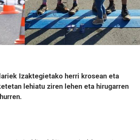
lariek Izaktegietako herri krosean eta
etetan lehiatu ziren lehen eta hirugarren
hurren.