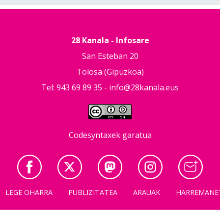
28 Kanala - Infosare
San Esteban 20
Tolosa (Gipuzkoa)
Tel: 943 69 89 35 -
info@28kanala.eus
Codesyntaxek garatua
LEGE OHARRA
PUBLIZITATEA
ARAUAK
HARREMANE