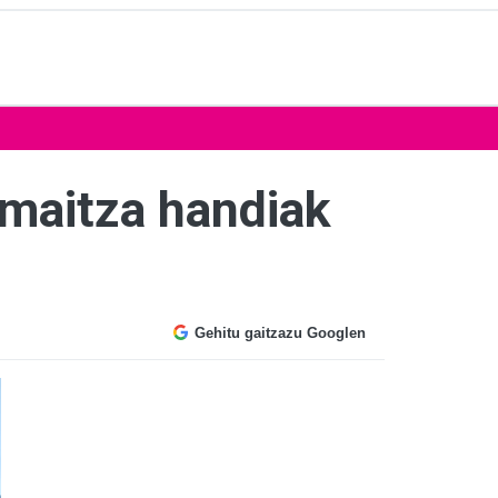
emaitza handiak
Gehitu gaitzazu Googlen