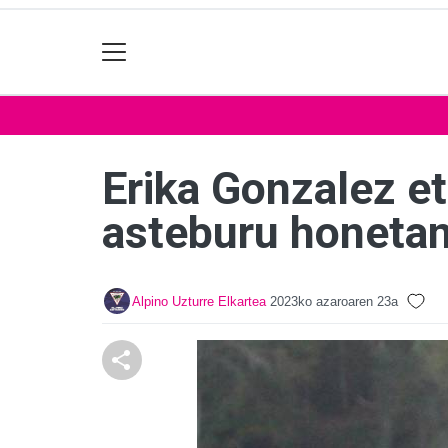
Erika Gonzalez e
asteburu honeta
Alpino Uzturre Elkartea
2023ko azaroaren 23a