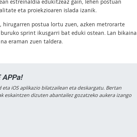
nean estreinaldia edukitzeaz gain, lehen postuan
litate eta proiekzioaren islada izanik.
, hirugarren postua lortu zuen, azken metrorarte
 buruko sprint ikusgarri bat eduki ostean. Lan bikaina
una eraman zuen taldera.
 APPa!
 eta iOS aplikazio bilatzailean eta deskargatu. Bertan
lak eskaintzen dizuten abantailez gozatzeko aukera izango