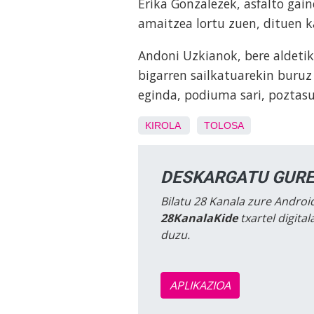
Erika Gonzalezek, asfalto gai
amaitzea lortu zuen, dituen ka
Andoni Uzkianok, bere aldetik
bigarren sailkatuarekin buruz
eginda, podiuma sari, poztas
KIROLA
TOLOSA
DESKARGATU GURE
Bilatu 28 Kanala zure Android
28KanalaKide
txartel digita
duzu.
APLIKAZIOA