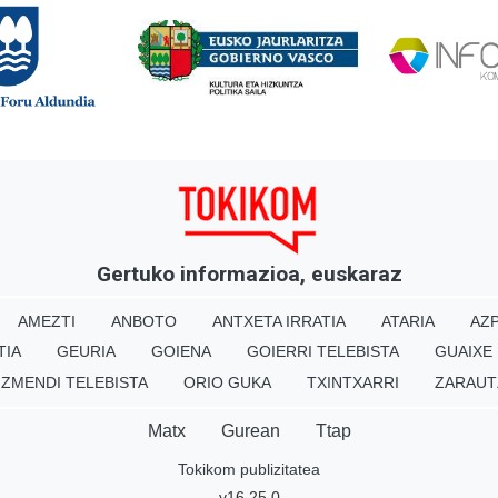
Gertuko informazioa, euskaraz
AMEZTI
ANBOTO
ANTXETA IRRATIA
ATARIA
AZP
TIA
GEURIA
GOIENA
GOIERRI TELEBISTA
GUAIXE
IZMENDI TELEBISTA
ORIO GUKA
TXINTXARRI
ZARAUT
Matx
Gurean
Ttap
Tokikom publizitatea
v16.25.0