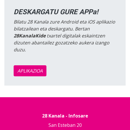
DESKARGATU GURE APPa!
Bilatu 28 Kanala zure Android eta iOS aplikazio
bilatzailean eta deskargatu. Bertan
28KanalaKide
txartel digitalak eskaintzen
dizuten abantailez gozatzeko aukera izango
duzu.
APLIKAZIOA
28 Kanala - Infosare
San Esteban 20