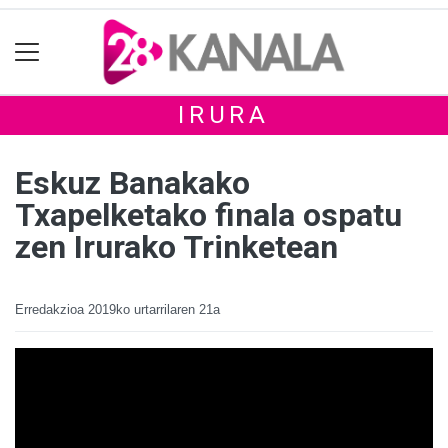
IRURA
Eskuz Banakako
Txapelketako finala ospatu
zen Irurako Trinketean
Erredakzioa
2019ko urtarrilaren 21a