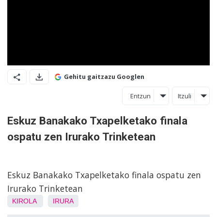
Gehitu gaitzazu Googlen
Entzun
Itzuli
Eskuz Banakako Txapelketako finala
ospatu zen Irurako Trinketean
Eskuz Banakako Txapelketako finala ospatu zen
Irurako Trinketean
KIROLA
IRURA