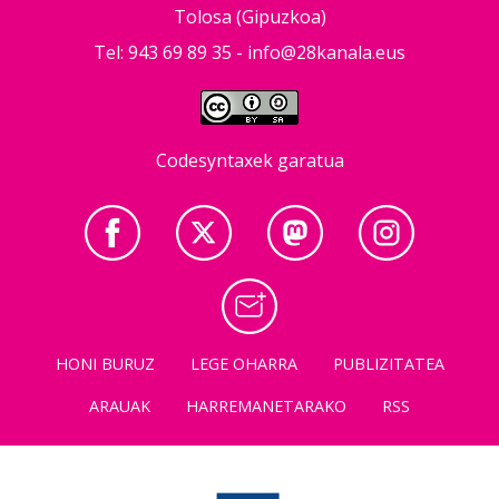
Tolosa (Gipuzkoa)
Tel: 943 69 89 35 -
info@28kanala.eus
Codesyntaxek garatua
HONI BURUZ
LEGE OHARRA
PUBLIZITATEA
ARAUAK
HARREMANETARAKO
RSS