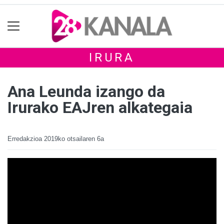
IRURA
Ana Leunda izango da
Irurako EAJren alkategaia
Erredakzioa
2019ko otsailaren 6a