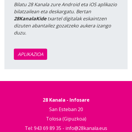
Bilatu 28 Kanala zure Android eta iOS aplikazio
bilatzailean eta deskargatu. Bertan
28KanalaKide
txartel digitalak eskaintzen
dizuten abantailez gozatzeko aukera izango
duzu.
APLIKAZIOA
28 Kanala - Infosare
San Esteban 20
Tolosa (Gipuzkoa)
Tel: 943 69 89 35 -
info@28kanala.eus