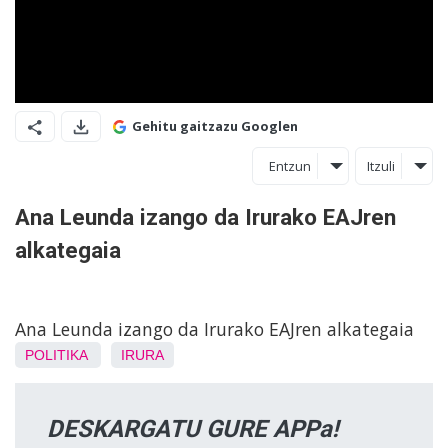
Gehitu gaitzazu Googlen
Entzun
Itzuli
Ana Leunda izango da Irurako EAJren
alkategaia
Ana Leunda izango da Irurako EAJren alkategaia
POLITIKA
IRURA
DESKARGATU GURE APPa!