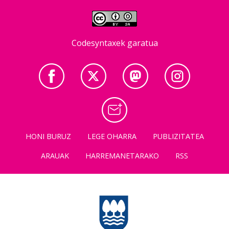
Codesyntaxek garatua
HONI BURUZ
LEGE OHARRA
PUBLIZITATEA
ARAUAK
HARREMANETARAKO
RSS