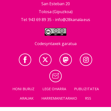
San Esteban 20
Tolosa (Gipuzkoa)
Tel: 943 69 89 35 -
info@28kanala.eus
Codesyntaxek garatua
HONI BURUZ
LEGE OHARRA
PUBLIZITATEA
ARAUAK
HARREMANETARAKO
RSS