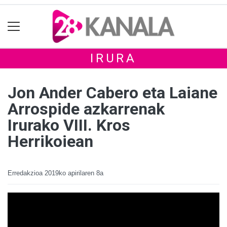
IRURA
Jon Ander Cabero eta Laiane
Arrospide azkarrenak
Irurako VIII. Kros
Herrikoiean
Erredakzioa
2019ko apirilaren 8a