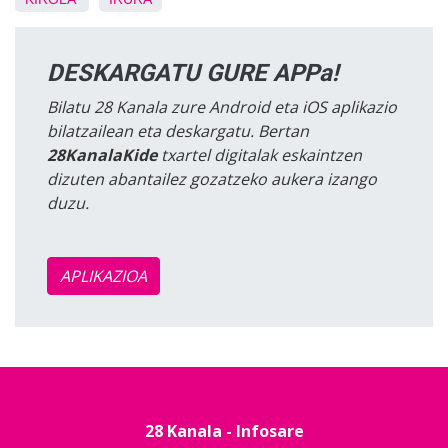
DESKARGATU GURE APPa!
Bilatu 28 Kanala zure Android eta iOS aplikazio
bilatzailean eta deskargatu. Bertan
28KanalaKide
txartel digitalak eskaintzen
dizuten abantailez gozatzeko aukera izango
duzu.
APLIKAZIOA
28 Kanala - Infosare