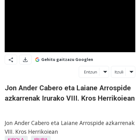
Gehitu gaitzazu Googlen
Entzun
Itzuli
Jon Ander Cabero eta Laiane Arrospide
azkarrenak Irurako VIII. Kros Herrikoiean
Jon Ander Cabero eta Laiane Arrospide azkarrenak
VIII. Kros Herrikoiean
KIROLA
IRURA