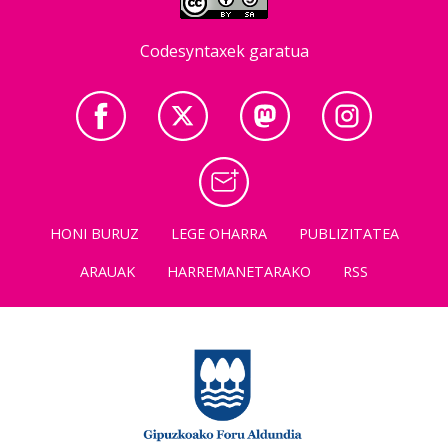
Codesyntaxek garatua
HONI BURUZ
LEGE OHARRA
PUBLIZITATEA
ARAUAK
HARREMANETARAKO
RSS