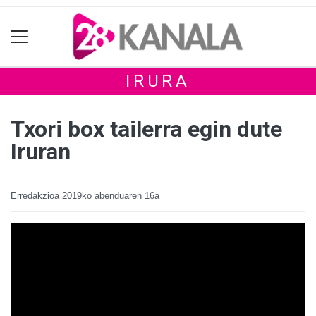
IRURA
Txori box tailerra egin dute
Iruran
Erredakzioa
2019ko abenduaren 16a