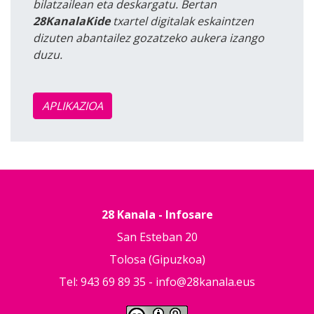
bilatzailean eta deskargatu. Bertan
28KanalaKide
txartel digitalak eskaintzen
dizuten abantailez gozatzeko aukera izango
duzu.
APLIKAZIOA
28 Kanala - Infosare
San Esteban 20
Tolosa (Gipuzkoa)
Tel: 943 69 89 35 -
info@28kanala.eus