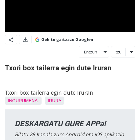
Gehitu gaitzazu Googlen
Entzun
Itzuli
Txori box tailerra egin dute Iruran
Txori box tailerra egin dute Iruran
INGURUMENA
IRURA
DESKARGATU GURE APPa!
Bilatu 28 Kanala zure Android eta iOS aplikazio