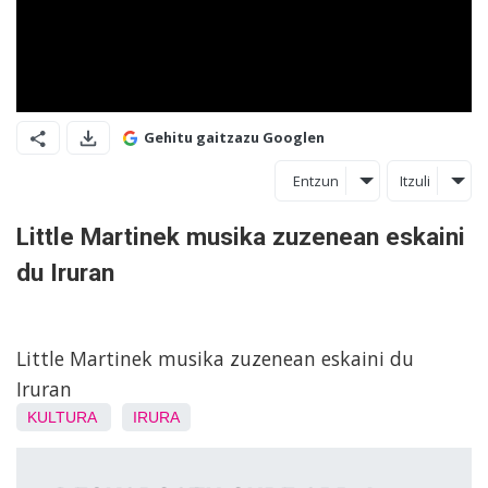
Gehitu gaitzazu Googlen
Entzun
Itzuli
Little Martinek musika zuzenean eskaini
du Iruran
Little Martinek musika zuzenean eskaini du
Iruran
KULTURA
IRURA