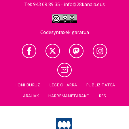
Tel: 943 69 89 35 -
info@28kanala.eus
Codesyntaxek garatua
HONI BURUZ
LEGE OHARRA
PUBLIZITATEA
ARAUAK
HARREMANETARAKO
RSS