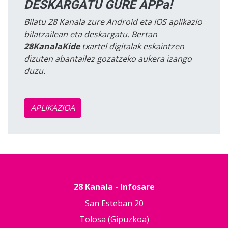
DESKARGATU GURE APPa!
Bilatu 28 Kanala zure Android eta iOS aplikazio
bilatzailean eta deskargatu. Bertan
28KanalaKide
txartel digitalak eskaintzen
dizuten abantailez gozatzeko aukera izango
duzu.
APLIKAZIOA
28 Kanala - Infosare
San Esteban 20
Tolosa (Gipuzkoa)