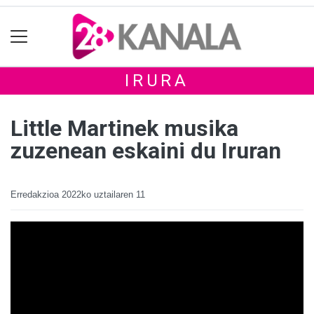
IRURA
Little Martinek musika
zuzenean eskaini du Iruran
Erredakzioa
2022ko uztailaren 11