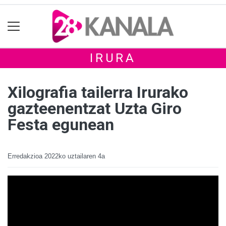
IRURA
Xilografia tailerra Irurako
gazteenentzat Uzta Giro
Festa egunean
Erredakzioa
2022ko uztailaren 4a