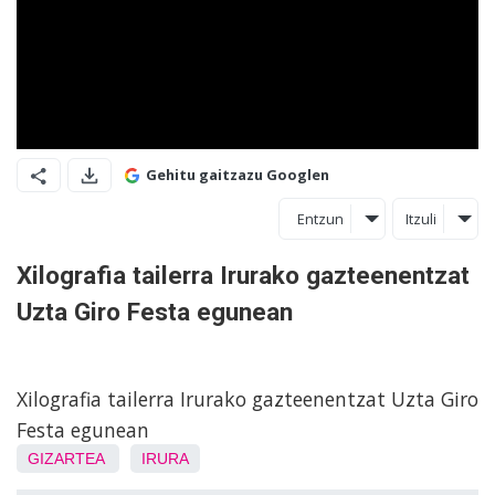
Gehitu gaitzazu Googlen
Entzun
Itzuli
Xilografia tailerra Irurako gazteenentzat
Uzta Giro Festa egunean
Xilografia tailerra Irurako gazteenentzat Uzta Giro
Festa egunean
GIZARTEA
IRURA