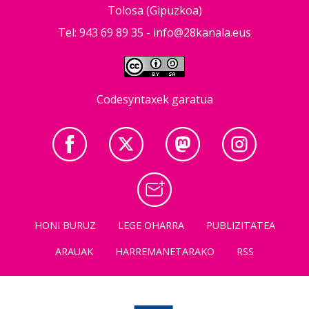
Tolosa (Gipuzkoa)
Tel: 943 69 89 35 -
info@28kanala.eus
Codesyntaxek garatua
HONI BURUZ
LEGE OHARRA
PUBLIZITATEA
ARAUAK
HARREMANETARAKO
RSS