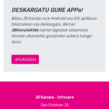
DESKARGATU GURE APPa!
Bilatu 28 Kanala zure Android eta iOS aplikazio
bilatzailean eta deskargatu. Bertan
28KanalaKide
txartel digitalak eskaintzen
dizuten abantailez gozatzeko aukera izango
duzu.
APLIKAZIOA
28 Kanala - Infosare
San Esteban 20