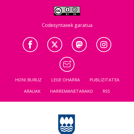
Codesyntaxek garatua
HONI BURUZ
LEGE OHARRA
PUBLIZITATEA
ARAUAK
HARREMANETARAKO
RSS