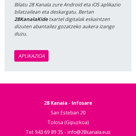
Bilatu 28 Kanala zure Android eta iOS aplikazio
bilatzailean eta deskargatu. Bertan
28KanalaKide
txartel digitalak eskaintzen
dizuten abantailez gozatzeko aukera izango
duzu.
APLIKAZIOA
28 Kanala - Infosare
San Esteban 20
Tolosa (Gipuzkoa)
Tel: 943 69 89 35 -
info@28kanala.eus