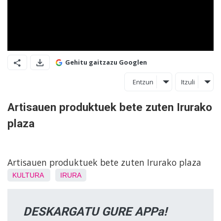
Gehitu gaitzazu Googlen
Entzun
Itzuli
Artisauen produktuek bete zuten Irurako
plaza
Artisauen produktuek bete zuten Irurako plaza
KULTURA
IRURA
DESKARGATU GURE APPa!