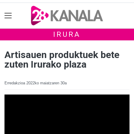
IRURA
Artisauen produktuek bete
zuten Irurako plaza
Erredakzioa
2022ko maiatzaren 30a