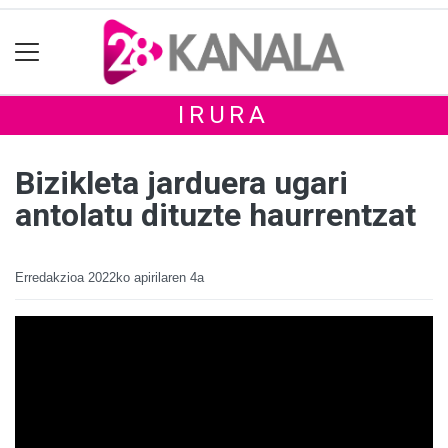
IRURA
Bizikleta jarduera ugari
antolatu dituzte haurrentzat
Erredakzioa
2022ko apirilaren 4a