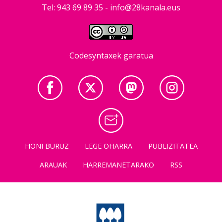
Tel: 943 69 89 35 -
info@28kanala.eus
Codesyntaxek garatua
HONI BURUZ
LEGE OHARRA
PUBLIZITATEA
ARAUAK
HARREMANETARAKO
RSS