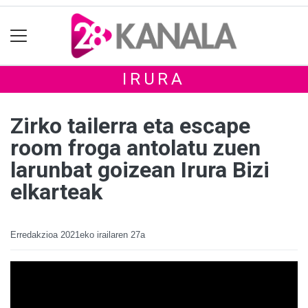
IRURA
Zirko tailerra eta escape
room froga antolatu zuen
larunbat goizean Irura Bizi
elkarteak
Erredakzioa
2021eko irailaren 27a