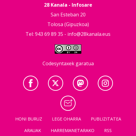
28 Kanala - Infosare
San Esteban 20
Tolosa (Gipuzkoa)
Tel: 943 69 89 35 -
info@28kanala.eus
Codesyntaxek garatua
HONI BURUZ
LEGE OHARRA
PUBLIZITATEA
ARAUAK
HARREMANETARAKO
RSS