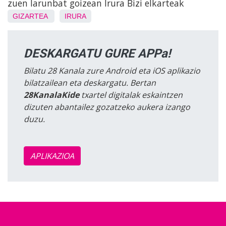
zuen larunbat goizean Irura Bizi elkarteak
GIZARTEA
IRURA
DESKARGATU GURE APPa!
Bilatu 28 Kanala zure Android eta iOS aplikazio
bilatzailean eta deskargatu. Bertan
28KanalaKide
txartel digitalak eskaintzen
dizuten abantailez gozatzeko aukera izango
duzu.
APLIKAZIOA