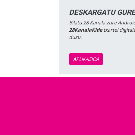
DESKARGATU GURE
Bilatu 28 Kanala zure Android
28KanalaKide
txartel digita
duzu.
APLIKAZIOA