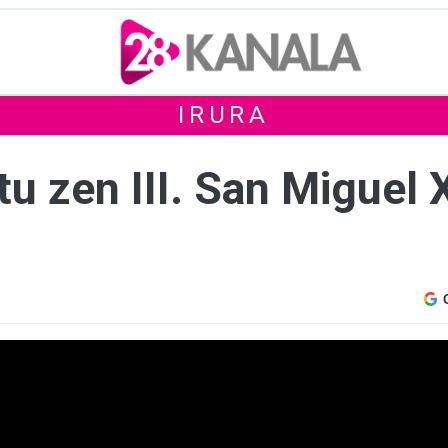
IRURA
u zen III. San Miguel X