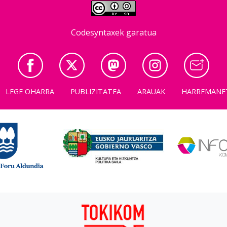
Codesyntaxek garatua
LEGE OHARRA
PUBLIZITATEA
ARAUAK
HARREMANE