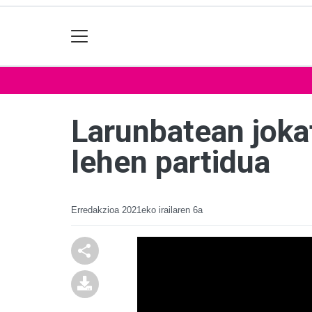
Larunbatean jokat
lehen partidua
Erredakzioa
2021eko irailaren 6a