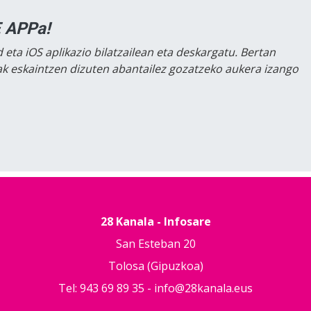
 APPa!
 eta iOS aplikazio bilatzailean eta deskargatu. Bertan
lak eskaintzen dizuten abantailez gozatzeko aukera izango
28 Kanala - Infosare
San Esteban 20
Tolosa (Gipuzkoa)
Tel: 943 69 89 35 -
info@28kanala.eus