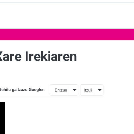
are Irekiaren
Gehitu gaitzazu Googlen
Entzun
Itzuli