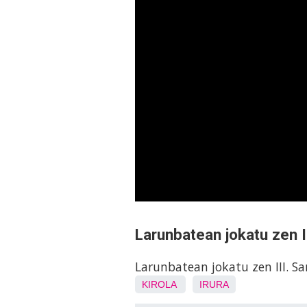
Larunbatean jokatu zen I
Larunbatean jokatu zen III. Sa
KIROLA
IRURA