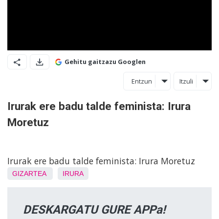
Gehitu gaitzazu Googlen
Entzun
Itzuli
Irurak ere badu talde feminista: Irura
Moretuz
Irurak ere badu talde feminista: Irura Moretuz
GIZARTEA
IRURA
DESKARGATU GURE APPa!