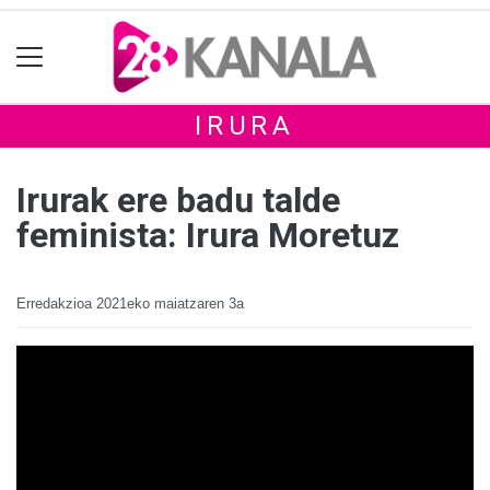
IRURA
Irurak ere badu talde
feminista: Irura Moretuz
Erredakzioa
2021eko maiatzaren 3a