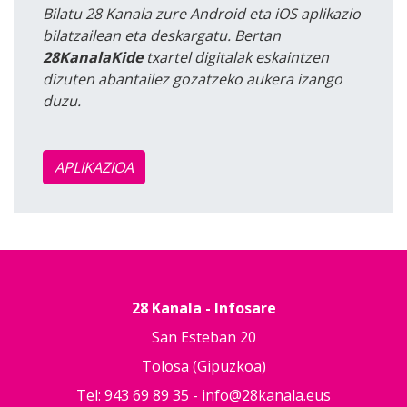
Bilatu 28 Kanala zure Android eta iOS aplikazio
bilatzailean eta deskargatu. Bertan
28KanalaKide
txartel digitalak eskaintzen
dizuten abantailez gozatzeko aukera izango
duzu.
APLIKAZIOA
28 Kanala - Infosare
San Esteban 20
Tolosa (Gipuzkoa)
Tel: 943 69 89 35 -
info@28kanala.eus