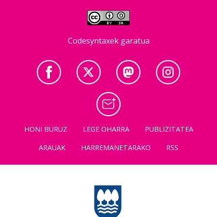
Codesyntaxek garatua
HONI BURUZ
LEGE OHARRA
PUBLIZITATEA
ARAUAK
HARREMANETARAKO
RSS