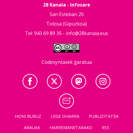
28 Kanala - Infosare
San Esteban 20
Tolosa (Gipuzkoa)
Tel: 943 69 89 35 -
info@28kanala.eus
Codesyntaxek garatua
HONI BURUZ
LEGE OHARRA
PUBLIZITATEA
ARAUAK
HARREMANETARAKO
RSS