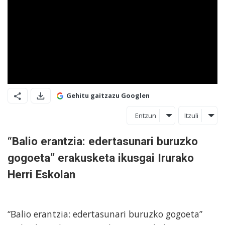
Gehitu gaitzazu Googlen
Entzun
Itzuli
“Balio erantzia: edertasunari buruzko
gogoeta” erakusketa ikusgai Irurako
Herri Eskolan
“Balio erantzia: edertasunari buruzko gogoeta”