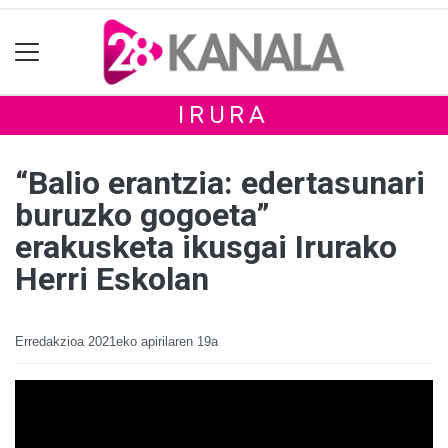
IRURA
“Balio erantzia: edertasunari
buruzko gogoeta”
erakusketa ikusgai Irurako
Herri Eskolan
Erredakzioa
2021eko apirilaren 19a