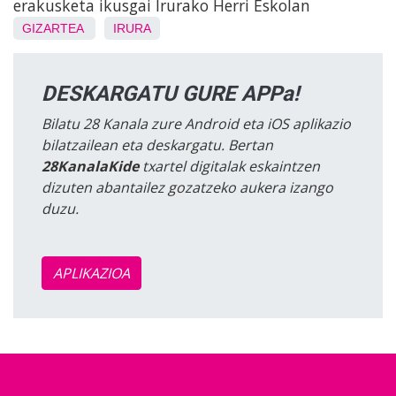
erakusketa ikusgai Irurako Herri Eskolan
GIZARTEA
IRURA
DESKARGATU GURE APPa!
Bilatu 28 Kanala zure Android eta iOS aplikazio
bilatzailean eta deskargatu. Bertan
28KanalaKide
txartel digitalak eskaintzen
dizuten abantailez gozatzeko aukera izango
duzu.
APLIKAZIOA