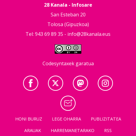
28 Kanala - Infosare
San Esteban 20
Tolosa (Gipuzkoa)
Tel: 943 69 89 35 -
info@28kanala.eus
Codesyntaxek garatua
HONI BURUZ
LEGE OHARRA
PUBLIZITATEA
ARAUAK
HARREMANETARAKO
RSS