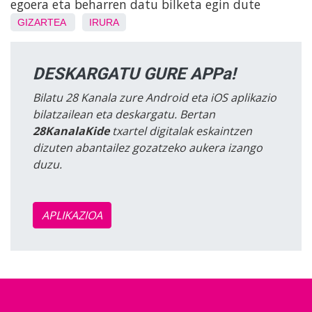
egoera eta beharren datu bilketa egin dute
GIZARTEA
IRURA
DESKARGATU GURE APPa!
Bilatu 28 Kanala zure Android eta iOS aplikazio
bilatzailean eta deskargatu. Bertan
28KanalaKide
txartel digitalak eskaintzen
dizuten abantailez gozatzeko aukera izango
duzu.
APLIKAZIOA