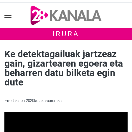
IRURA
Ke detektagailuak jartzeaz
gain, gizartearen egoera eta
beharren datu bilketa egin
dute
Erredakzioa
2020ko azaroaren 5a