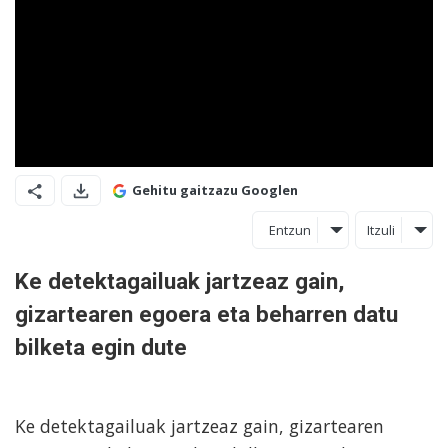
Gehitu gaitzazu Googlen
Entzun
Itzuli
Ke detektagailuak jartzeaz gain,
gizartearen egoera eta beharren datu
bilketa egin dute
Ke detektagailuak jartzeaz gain, gizartearen