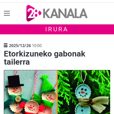
IRURA
2025/12/26
10:00
Etorkizuneko gabonak
tailerra