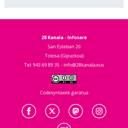
28 Kanala - Infosare
San Esteban 20
Tolosa (Gipuzkoa)
Tel: 943 69 89 35 -
info@28kanala.eus
Codesyntaxek garatua