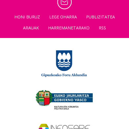
HONI BURUZ
LEGE OHARRA
PUBLIZITATEA
ARAUAK
HARREMANETARAKO
RSS