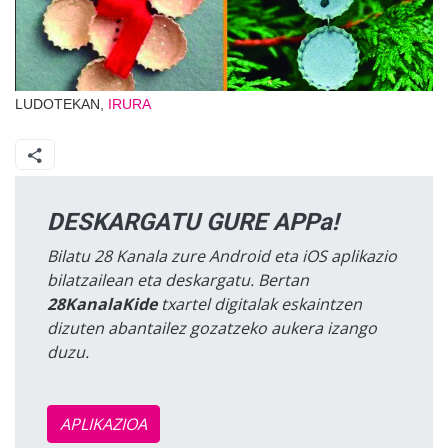
LUDOTEKAN,
IRURA
DESKARGATU GURE APPa!
Bilatu 28 Kanala zure Android eta iOS aplikazio
bilatzailean eta deskargatu. Bertan
28KanalaKide
txartel digitalak eskaintzen
dizuten abantailez gozatzeko aukera izango
duzu.
APLIKAZIOA