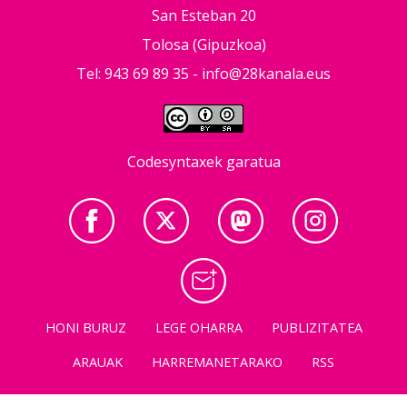
San Esteban 20
Tolosa (Gipuzkoa)
Tel: 943 69 89 35 -
info@28kanala.eus
Codesyntaxek garatua
HONI BURUZ
LEGE OHARRA
PUBLIZITATEA
ARAUAK
HARREMANETARAKO
RSS