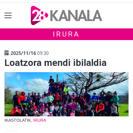
IRURA
2025/11/16
09:30
Loatzora mendi ibilaldia
IKASTOLATIK,
IRURA