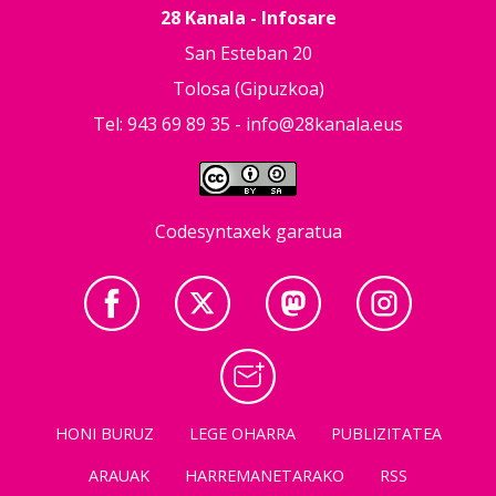
28 Kanala - Infosare
San Esteban 20
Tolosa (Gipuzkoa)
Tel: 943 69 89 35 -
info@28kanala.eus
Codesyntaxek garatua
HONI BURUZ
LEGE OHARRA
PUBLIZITATEA
ARAUAK
HARREMANETARAKO
RSS