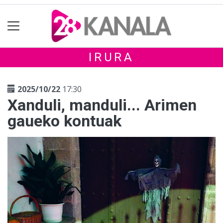
IRURA
2025/10/22
17:30
Xanduli, manduli... Arimen
gaueko kontuak