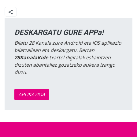
DESKARGATU GURE APPa!
Bilatu 28 Kanala zure Android eta iOS aplikazio
bilatzailean eta deskargatu. Bertan
28KanalaKide
txartel digitalak eskaintzen
dizuten abantailez gozatzeko aukera izango
duzu.
APLIKAZIOA