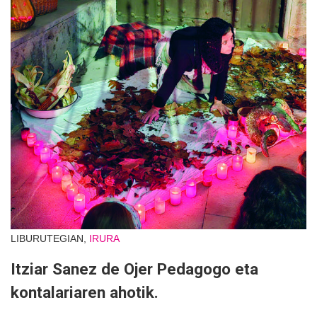
LIBURUTEGIAN,
IRURA
Itziar Sanez de Ojer Pedagogo eta
kontalariaren ahotik.