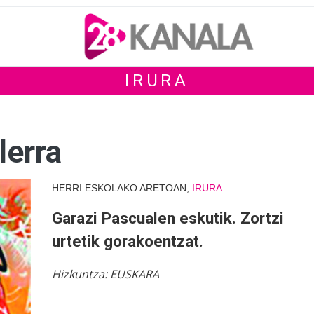
IRURA
lerra
HERRI ESKOLAKO ARETOAN,
IRURA
Garazi Pascualen eskutik. Zortzi
urtetik gorakoentzat.
Hizkuntza:
EUSKARA