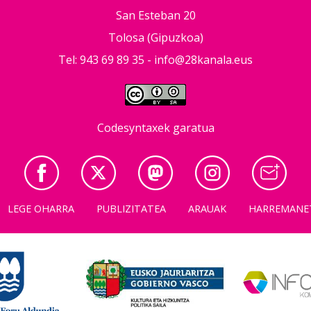
San Esteban 20
Tolosa (Gipuzkoa)
Tel: 943 69 89 35 -
info@28kanala.eus
Codesyntaxek garatua
LEGE OHARRA
PUBLIZITATEA
ARAUAK
HARREMANE