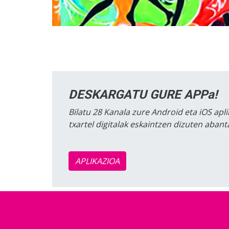
DESKARGATU GURE APPa!
Bilatu 28 Kanala zure Android eta iOS apli
txartel digitalak eskaintzen dizuten aban
APLIKAZIOA