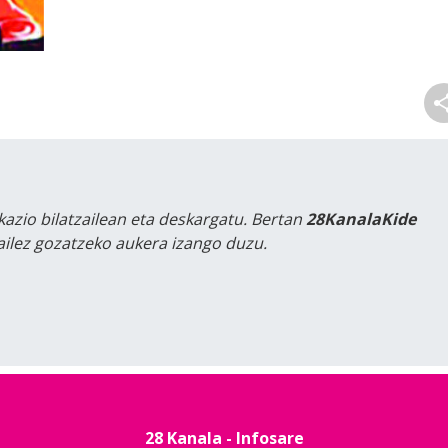
kazio bilatzailean eta deskargatu. Bertan
28KanalaKide
tailez gozatzeko aukera izango duzu.
28 Kanala - Infosare