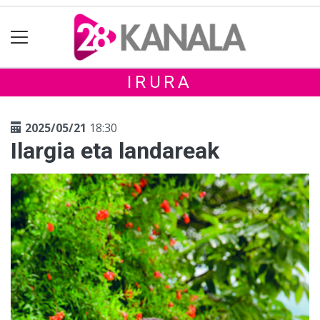
IRURA
2025/05/21
18:30
Ilargia eta landareak