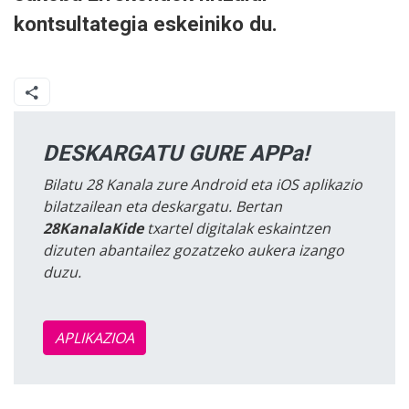
kontsultategia eskeiniko du.
DESKARGATU GURE APPa!
Bilatu 28 Kanala zure Android eta iOS aplikazio
bilatzailean eta deskargatu. Bertan
28KanalaKide
txartel digitalak eskaintzen
dizuten abantailez gozatzeko aukera izango
duzu.
APLIKAZIOA