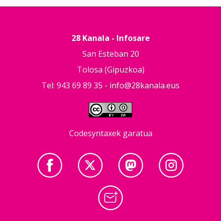
28 Kanala - Infosare
San Esteban 20
Tolosa (Gipuzkoa)
Tel: 943 69 89 35 -
info@28kanala.eus
Codesyntaxek garatua