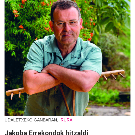
UDALETXEKO GANBARAN,
IRURA
Jakoba Errekondok hitzaldi