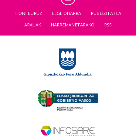
HONI BURUZ
LEGE OHARRA
PUBLIZITATEA
ARAUAK
HARREMANETARAKO
RSS