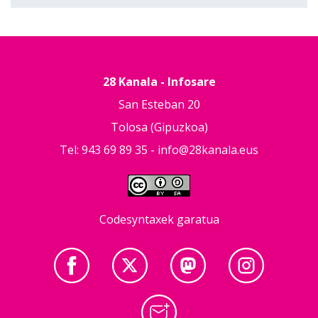
28 Kanala - Infosare
San Esteban 20
Tolosa (Gipuzkoa)
Tel: 943 69 89 35 -
info@28kanala.eus
Codesyntaxek garatua