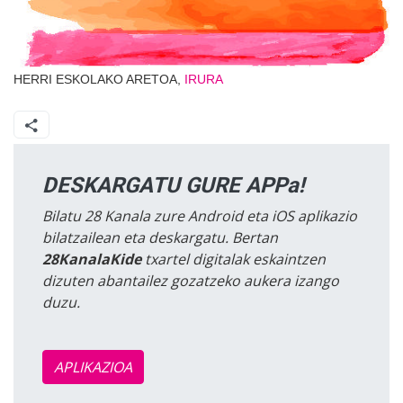
HERRI ESKOLAKO ARETOA,
IRURA
DESKARGATU GURE APPa!
Bilatu 28 Kanala zure Android eta iOS aplikazio
bilatzailean eta deskargatu. Bertan
28KanalaKide
txartel digitalak eskaintzen
dizuten abantailez gozatzeko aukera izango
duzu.
APLIKAZIOA