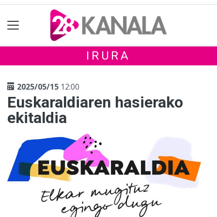
IRURA
2025/05/15
12:00
Euskaraldiaren hasierako
ekitaldia