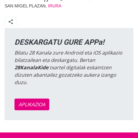
SAN MIGEL PLAZAN,
IRURA
DESKARGATU GURE APPa!
Bilatu 28 Kanala zure Android eta iOS aplikazio
bilatzailean eta deskargatu. Bertan
28KanalaKide
txartel digitalak eskaintzen
dizuten abantailez gozatzeko aukera izango
duzu.
APLIKAZIOA