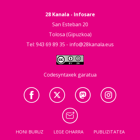
28 Kanala - Infosare
San Esteban 20
Tolosa (Gipuzkoa)
Tel: 943 69 89 35 -
info@28kanala.eus
Codesyntaxek garatua
HONI BURUZ
LEGE OHARRA
PUBLIZITATEA