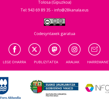
Tolosa (Gipuzkoa)
Tel: 943 69 89 35 -
info@28kanala.eus
Codesyntaxek garatua
LEGE OHARRA
PUBLIZITATEA
ARAUAK
HARREMANE