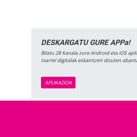
DESKARGATU GURE APPa!
Bilatu 28 Kanala zure Android eta iOS apli
txartel digitalak eskaintzen dizuten aban
APLIKAZIOA