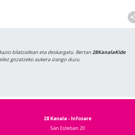
kazio bilatzailean eta deskargatu. Bertan
28KanalaKide
tailez gozatzeko aukera izango duzu.
28 Kanala - Infosare
San Esteban 20