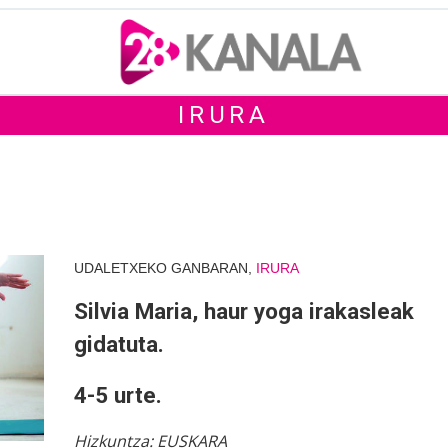
IRURA
UDALETXEKO GANBARAN,
IRURA
Silvia Maria, haur yoga irakasleak
gidatuta.
4-5 urte.
Hizkuntza:
EUSKARA