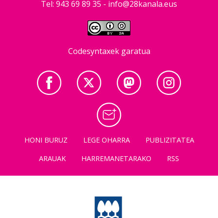
Tel: 943 69 89 35 -
info@28kanala.eus
Codesyntaxek garatua
HONI BURUZ
LEGE OHARRA
PUBLIZITATEA
ARAUAK
HARREMANETARAKO
RSS