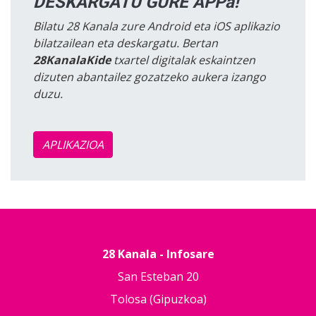
DESKARGATU GURE APPa!
Bilatu 28 Kanala zure Android eta iOS aplikazio
bilatzailean eta deskargatu. Bertan
28KanalaKide
txartel digitalak eskaintzen
dizuten abantailez gozatzeko aukera izango
duzu.
APLIKAZIOA
28 Kanala - Infosare
San Esteban 20
Tolosa (Gipuzkoa)