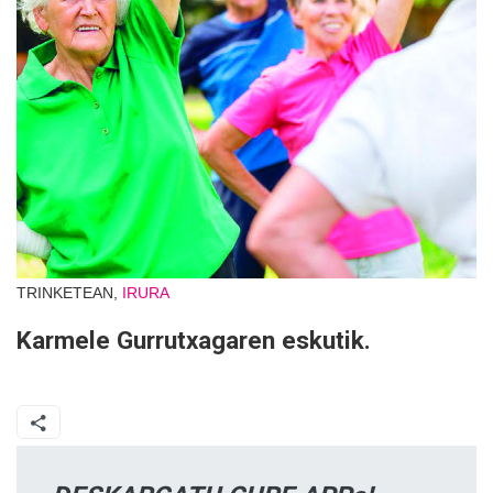
TRINKETEAN,
IRURA
Karmele Gurrutxagaren eskutik.