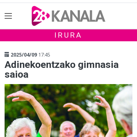
IRURA
2025/04/09
17:45
Adinekoentzako gimnasia
saioa