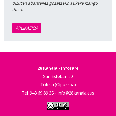
dizuten abantailez gozatzeko aukera izango
duzu.
APLIKAZIOA
28 Kanala - Infosare
San Esteban 20
Tolosa (Gipuzkoa)
Tel: 943 69 89 35 -
info@28kanala.eus