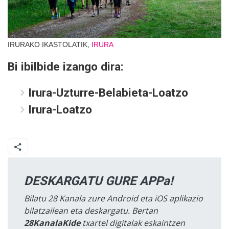
IRURAKO IKASTOLATIK,
IRURA
Bi ibilbide izango dira:
Irura-Uzturre-Belabieta-Loatzo
Irura-Loatzo
DESKARGATU GURE APPa!
Bilatu 28 Kanala zure Android eta iOS aplikazio
bilatzailean eta deskargatu. Bertan
28KanalaKide
txartel digitalak eskaintzen