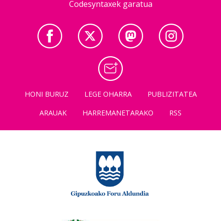
Codesyntaxek garatua
HONI BURUZ
LEGE OHARRA
PUBLIZITATEA
ARAUAK
HARREMANETARAKO
RSS