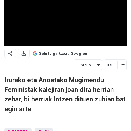
Gehitu gaitzazu Googlen
Entzun
Itzuli
Irurako eta Anoetako Mugimendu
Feministak kalejiran joan dira herrian
zehar, bi herriak lotzen dituen zubian bat
egin arte.