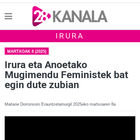
IRURA
MARTXOAK 8 (2025)
Irura eta Anoetako
Mugimendu Feministek bat
egin dute zubian
Maitane Dorronsoro Erauntzetamurgil
2025eko martxoaren 8a