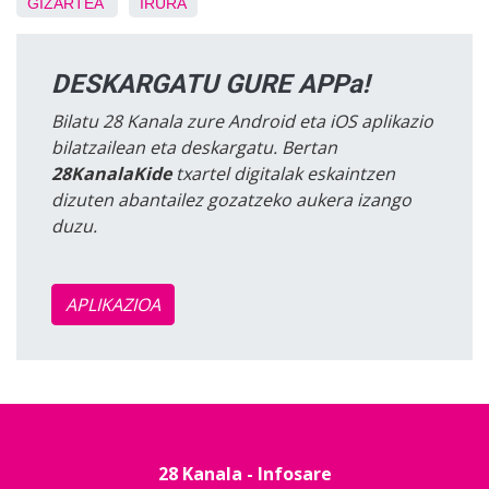
GIZARTEA
IRURA
DESKARGATU GURE APPa!
Bilatu 28 Kanala zure Android eta iOS aplikazio
bilatzailean eta deskargatu. Bertan
28KanalaKide
txartel digitalak eskaintzen
dizuten abantailez gozatzeko aukera izango
duzu.
APLIKAZIOA
28 Kanala - Infosare