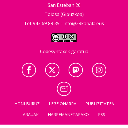
San Esteban 20
Tolosa (Gipuzkoa)
Tel: 943 69 89 35 -
info@28kanala.eus
Codesyntaxek garatua
HONI BURUZ
LEGE OHARRA
PUBLIZITATEA
ARAUAK
HARREMANETARAKO
RSS