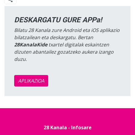
DESKARGATU GURE APPa!
Bilatu 28 Kanala zure Android eta iOS aplikazio
bilatzailean eta deskargatu. Bertan
28KanalaKide
txartel digitalak eskaintzen
dizuten abantailez gozatzeko aukera izango
duzu.
APLIKAZIOA
28 Kanala - Infosare