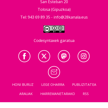
San Esteban 20
Tolosa (Gipuzkoa)
Tel: 943 69 89 35 -
info@28kanala.eus
Codesyntaxek garatua
HONI BURUZ
LEGE OHARRA
PUBLIZITATEA
ARAUAK
HARREMANETARAKO
RSS