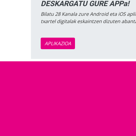
DESKARGATU GURE APPa!
Bilatu 28 Kanala zure Android eta iOS apli
txartel digitalak eskaintzen dizuten aban
APLIKAZIOA