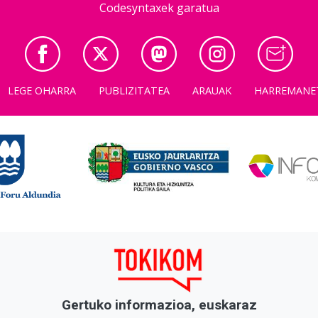
Codesyntaxek garatua
LEGE OHARRA
PUBLIZITATEA
ARAUAK
HARREMANE
Gertuko informazioa, euskaraz