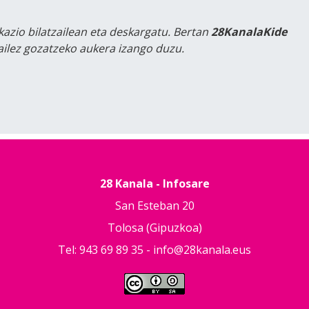
kazio bilatzailean eta deskargatu. Bertan
28KanalaKide
tailez gozatzeko aukera izango duzu.
28 Kanala - Infosare
San Esteban 20
Tolosa (Gipuzkoa)
Tel: 943 69 89 35 -
info@28kanala.eus