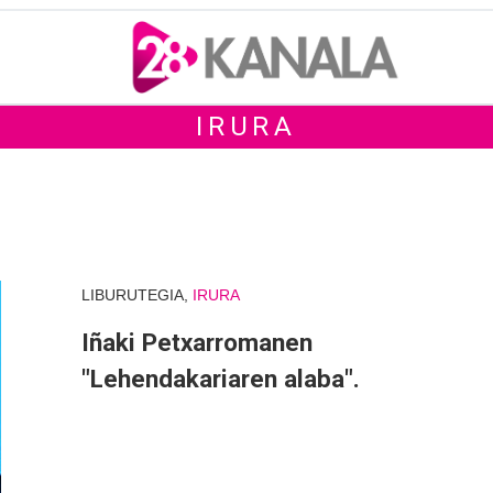
IRURA
LIBURUTEGIA,
IRURA
Iñaki Petxarromanen
"Lehendakariaren alaba".