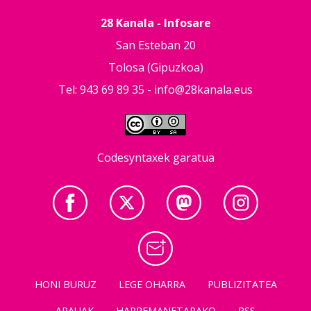
28 Kanala - Infosare
San Esteban 20
Tolosa (Gipuzkoa)
Tel: 943 69 89 35 -
info@28kanala.eus
Codesyntaxek garatua
HONI BURUZ
LEGE OHARRA
PUBLIZITATEA
ARAUAK
HARREMANETARAKO
RSS