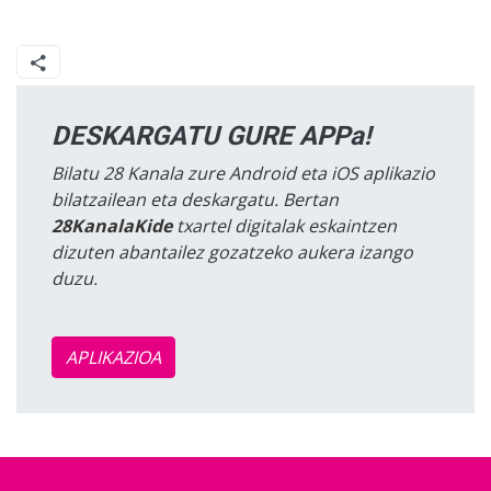
DESKARGATU GURE APPa!
Bilatu 28 Kanala zure Android eta iOS aplikazio
bilatzailean eta deskargatu. Bertan
28KanalaKide
txartel digitalak eskaintzen
dizuten abantailez gozatzeko aukera izango
duzu.
APLIKAZIOA