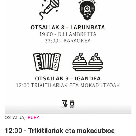
OSTATUA,
IRURA
12:00 - Trikitilariak eta mokadutxoa