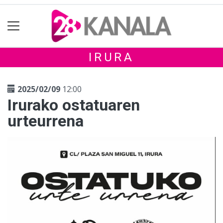
IRURA
2025/02/09
12:00
Irurako ostatuaren
urteurrena