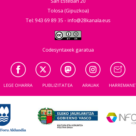
San Esteban 20
Tolosa (Gipuzkoa)
Tel: 943 69 89 35 -
info@28kanala.eus
Codesyntaxek garatua
LEGE OHARRA
PUBLIZITATEA
ARAUAK
HARREMANE