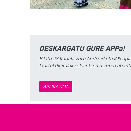
DESKARGATU GURE APPa!
Bilatu 28 Kanala zure Android eta iOS apli
txartel digitalak eskaintzen dizuten aban
APLIKAZIOA