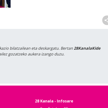
kazio bilatzailean eta deskargatu. Bertan
28KanalaKide
tailez gozatzeko aukera izango duzu.
28 Kanala - Infosare