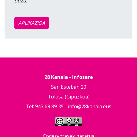
duzu.
APLIKAZIOA
28 Kanala - Infosare
San Esteban 20
Tolosa (Gipuzkoa)
Tel: 943 69 89 35 -
info@28kanala.eus
Codesyntaxek garatua