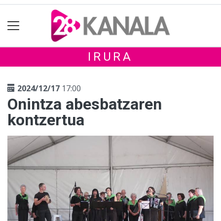
IRURA
2024/12/17
17:00
Onintza abesbatzaren
kontzertua