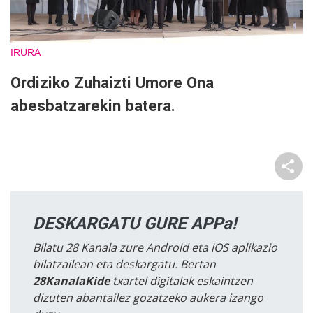
IRURA
Ordiziko Zuhaizti Umore Ona
abesbatzarekin batera.
DESKARGATU GURE APPa!
Bilatu 28 Kanala zure Android eta iOS aplikazio
bilatzailean eta deskargatu. Bertan
28KanalaKide
txartel digitalak eskaintzen
dizuten abantailez gozatzeko aukera izango