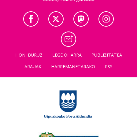
HONI BURUZ
LEGE OHARRA
PUBLIZITATEA
ARAUAK
HARREMANETARAKO
RSS