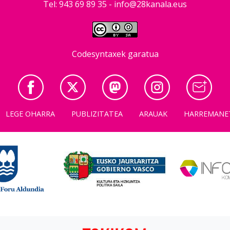
Tel: 943 69 89 35 -
info@28kanala.eus
Codesyntaxek garatua
LEGE OHARRA
PUBLIZITATEA
ARAUAK
HARREMANE