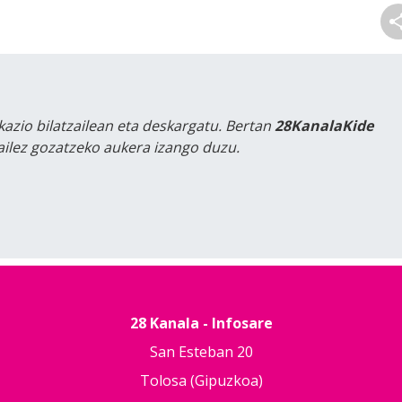
kazio bilatzailean eta deskargatu. Bertan
28KanalaKide
tailez gozatzeko aukera izango duzu.
28 Kanala - Infosare
San Esteban 20
Tolosa (Gipuzkoa)