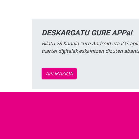
DESKARGATU GURE APPa!
Bilatu 28 Kanala zure Android eta iOS apli
txartel digitalak eskaintzen dizuten aban
APLIKAZIOA