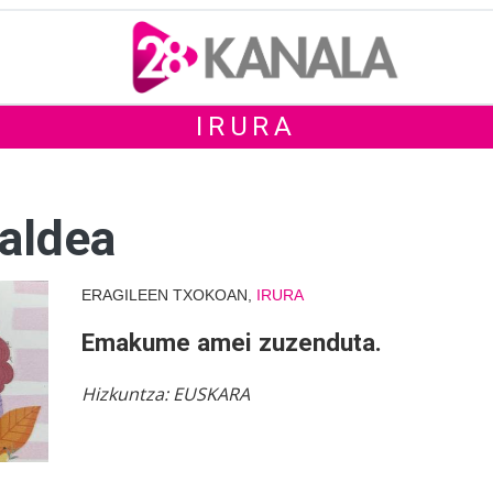
IRURA
aldea
ERAGILEEN TXOKOAN,
IRURA
Emakume amei zuzenduta.
Hizkuntza:
EUSKARA