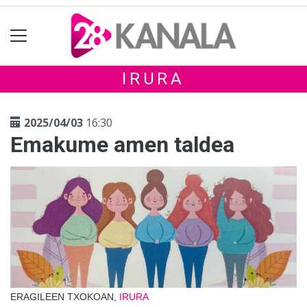
IRURA
2025/04/03
16:30
Emakume amen taldea
ERAGILEEN TXOKOAN,
IRURA