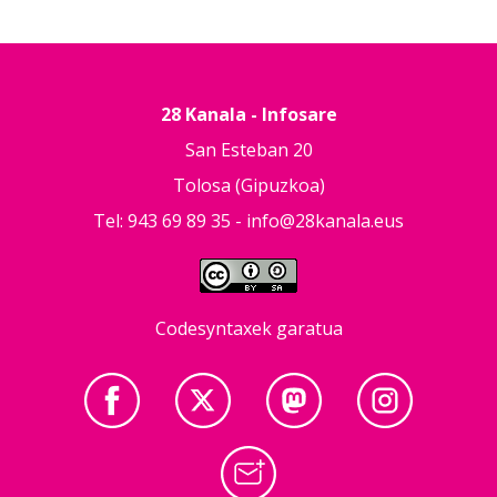
28 Kanala - Infosare
San Esteban 20
Tolosa (Gipuzkoa)
Tel: 943 69 89 35 -
info@28kanala.eus
Codesyntaxek garatua