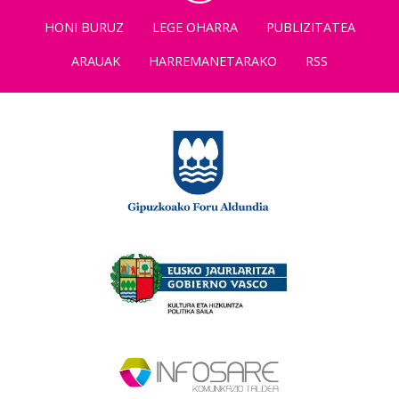
HONI BURUZ
LEGE OHARRA
PUBLIZITATEA
ARAUAK
HARREMANETARAKO
RSS