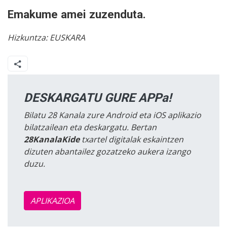
Emakume amei zuzenduta.
Hizkuntza:
EUSKARA
DESKARGATU GURE APPa!
Bilatu 28 Kanala zure Android eta iOS aplikazio
bilatzailean eta deskargatu. Bertan
28KanalaKide
txartel digitalak eskaintzen
dizuten abantailez gozatzeko aukera izango
duzu.
APLIKAZIOA