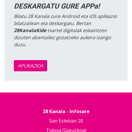
DESKARGATU GURE APPa!
Bilatu 28 Kanala zure Android eta iOS aplikazio
bilatzailean eta deskargatu. Bertan
28KanalaKide
txartel digitalak eskaintzen
dizuten abantailez gozatzeko aukera izango
duzu.
APLIKAZIOA
28 Kanala - Infosare
San Esteban 20
Tolosa (Gipuzkoa)