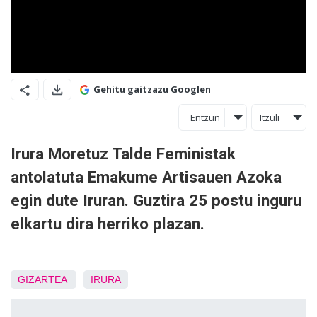
Gehitu gaitzazu Googlen
Entzun
Itzuli
Irura Moretuz Talde Feministak
antolatuta Emakume Artisauen Azoka
egin dute Iruran. Guztira 25 postu inguru
elkartu dira herriko plazan.
GIZARTEA
IRURA