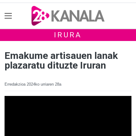
IRURA
Emakume artisauen lanak
plazaratu dituzte Iruran
Erredakzioa
2024ko urriaren 28a