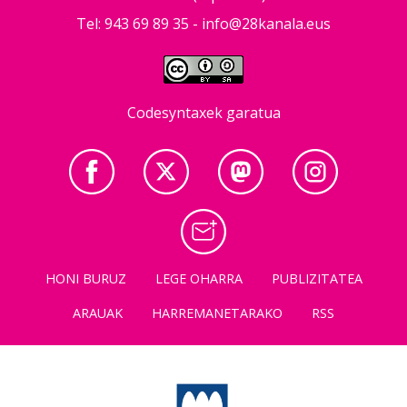
Tel: 943 69 89 35 -
info@28kanala.eus
Codesyntaxek garatua
HONI BURUZ
LEGE OHARRA
PUBLIZITATEA
ARAUAK
HARREMANETARAKO
RSS