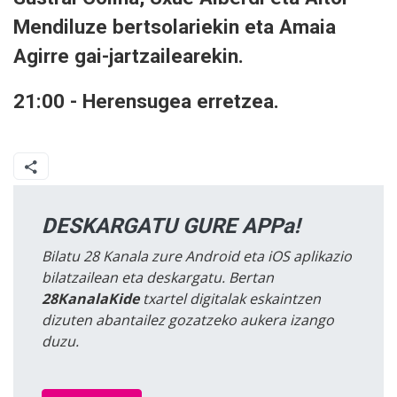
Mendiluze bertsolariekin eta Amaia
Agirre gai-jartzailearekin.
21:00 - Herensugea erretzea.
DESKARGATU GURE APPa!
Bilatu 28 Kanala zure Android eta iOS aplikazio
bilatzailean eta deskargatu. Bertan
28KanalaKide
txartel digitalak eskaintzen
dizuten abantailez gozatzeko aukera izango
duzu.