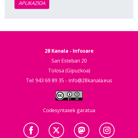
APLIKAZIOA
28 Kanala - Infosare
San Esteban 20
Tolosa (Gipuzkoa)
Tel: 943 69 89 35 -
info@28kanala.eus
Codesyntaxek garatua