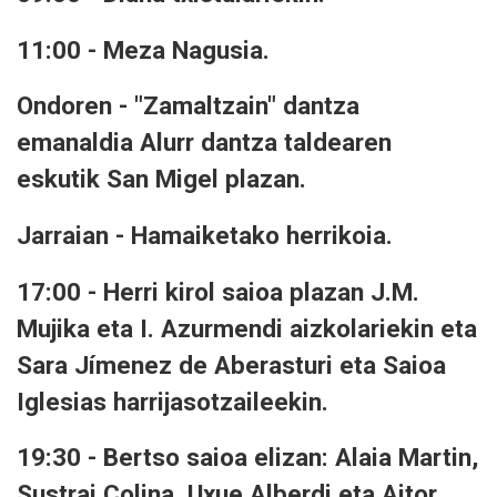
11:00 - Meza Nagusia.
Ondoren - "Zamaltzain" dantza
emanaldia Alurr dantza taldearen
eskutik San Migel plazan.
Jarraian - Hamaiketako herrikoia.
17:00 - Herri kirol saioa plazan J.M.
Mujika eta I. Azurmendi aizkolariekin eta
Sara Jímenez de Aberasturi eta Saioa
Iglesias harrijasotzaileekin.
19:30 - Bertso saioa elizan: Alaia Martin,
Sustrai Colina, Uxue Alberdi eta Aitor