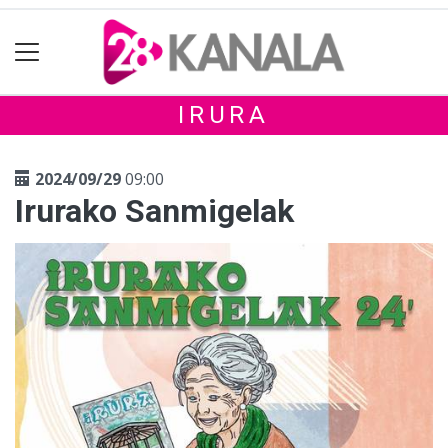
IRURA
2024/09/29
09:00
Irurako Sanmigelak