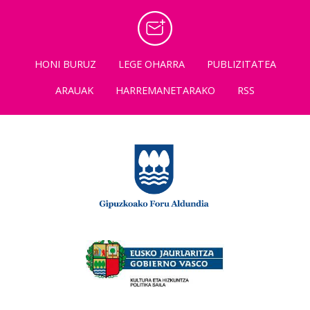
HONI BURUZ
LEGE OHARRA
PUBLIZITATEA
ARAUAK
HARREMANETARAKO
RSS