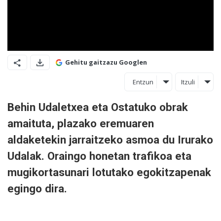
Gehitu gaitzazu Googlen
Entzun
Itzuli
Behin Udaletxea eta Ostatuko obrak
amaituta, plazako eremuaren
aldaketekin jarraitzeko asmoa du Irurako
Udalak. Oraingo honetan trafikoa eta
mugikortasunari lotutako egokitzapenak
egingo dira.