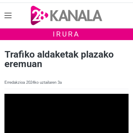
IRURA
Trafiko aldaketak plazako
eremuan
Erredakzioa
2024ko uztailaren 3a