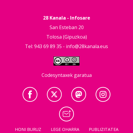
28 Kanala - Infosare
San Esteban 20
Tolosa (Gipuzkoa)
Tel: 943 69 89 35 -
info@28kanala.eus
Codesyntaxek garatua
HONI BURUZ
LEGE OHARRA
PUBLIZITATEA