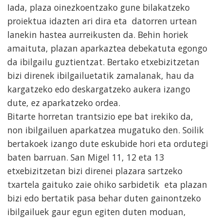
Iada, plaza oinezkoentzako gune bilakatzeko
proiektua idazten ari dira eta datorren urtean
lanekin hastea aurreikusten da. Behin horiek
amaituta, plazan aparkaztea debekatuta egongo
da ibilgailu guztientzat. Bertako etxebizitzetan
bizi direnek ibilgailuetatik zamalanak, hau da
kargatzeko edo deskargatzeko aukera izango
dute, ez aparkatzeko ordea.
Bitarte horretan trantsizio epe bat irekiko da,
non ibilgailuen aparkatzea mugatuko den. Soilik
bertakoek izango dute eskubide hori eta ordutegi
baten barruan. San Migel 11, 12 eta 13
etxebizitzetan bizi direnei plazara sartzeko
txartela gaituko zaie ohiko sarbidetik eta plazan
bizi edo bertatik pasa behar duten gainontzeko
ibilgailuek gaur egun egiten duten moduan,