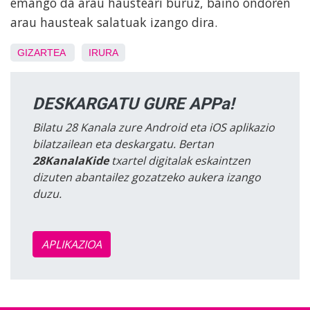
emango da arau hausteari buruz, baino ondoren
arau hausteak salatuak izango dira.
GIZARTEA
IRURA
DESKARGATU GURE APPa!
Bilatu 28 Kanala zure Android eta iOS aplikazio
bilatzailean eta deskargatu. Bertan
28KanalaKide
txartel digitalak eskaintzen
dizuten abantailez gozatzeko aukera izango
duzu.
APLIKAZIOA