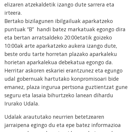
elizaren atzekaldetik izango dute sarrera eta
irteera.
Bertako bizilagunen ibilgailuak aparkatzeko
puntuak “B” handi batez markatuak egongo dira
eta bertan arratsaldeko 20:00etatik goizeko
10:00ak arte aparkatzeko aukera izango dute,
beste ordu tarte horretan plazako aparkaleku
horietan aparkalekua debekatua egongo da.
Herritar askoren eskariei erantzunez eta egungo
udal gobernuak hartutako konpromisoari bide
emanez, plaza ingurua pertsona guztientzat gune
seguru eta lasaia bihurtzeko lanean dihardu
Irurako Udala.
Udalak araututako neurrien betetzearen
jarraipena egingo du eta epe batez informazioa