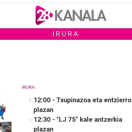
IRURA
IRURA
12:00 - Txupinazoa eta entzierro
plazan
12:30 - "LJ 75" kale antzerkia
plazan