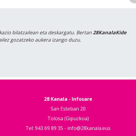
kazio bilatzailean eta deskargatu. Bertan
28KanalaKide
tailez gozatzeko aukera izango duzu.
28 Kanala - Infosare
San Esteban 20
Tolosa (Gipuzkoa)
Tel: 943 69 89 35 -
info@28kanala.eus