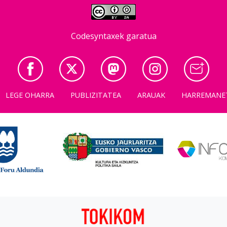
Codesyntaxek garatua
LEGE OHARRA
PUBLIZITATEA
ARAUAK
HARREMANE