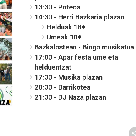
13:30 - Poteoa
14:30 - Herri Bazkaria plazan
Helduak 18€
Umeak 10€
Bazkalostean - Bingo musikatua
17:00 - Apar festa ume eta
helduentzat
17:30 - Musika plazan
20:30 - Barrikotea
21:30 - DJ Naza plazan