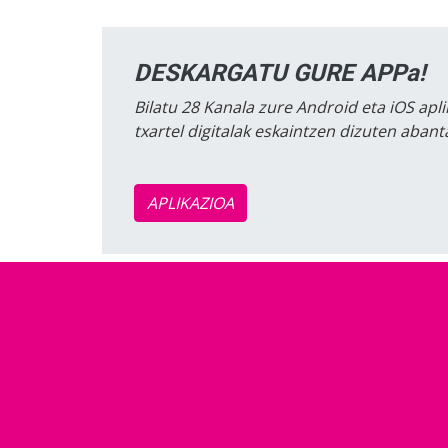
DESKARGATU GURE APPa!
Bilatu 28 Kanala zure Android eta iOS apli
txartel digitalak eskaintzen dizuten aban
APLIKAZIOA