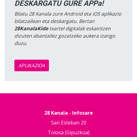
DESKARGATU GURE APPa!
Bilatu 28 Kanala zure Android eta iOS aplikazio
bilatzailean eta deskargatu. Bertan
28KanalaKide
txartel digitalak eskaintzen
dizuten abantailez gozatzeko aukera izango
duzu.
APLIKAZIOA
28 Kanala - Infosare
San Esteban 20
Tolosa (Gipuzkoa)