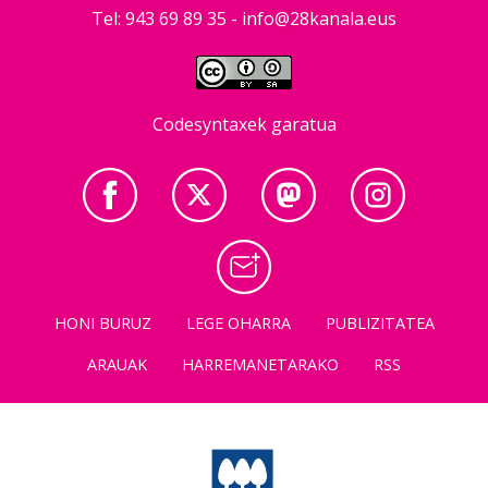
Tel: 943 69 89 35 -
info@28kanala.eus
Codesyntaxek garatua
HONI BURUZ
LEGE OHARRA
PUBLIZITATEA
ARAUAK
HARREMANETARAKO
RSS