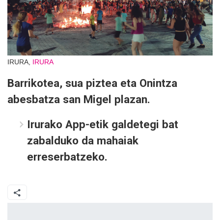
IRURA,
IRURA
Barrikotea, sua piztea eta Onintza
abesbatza san Migel plazan.
Irurako App-etik galdetegi bat
zabalduko da mahaiak
erreserbatzeko.