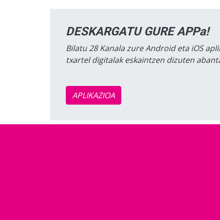
DESKARGATU GURE APPa!
Bilatu 28 Kanala zure Android eta iOS apli
txartel digitalak eskaintzen dizuten aban
APLIKAZIOA