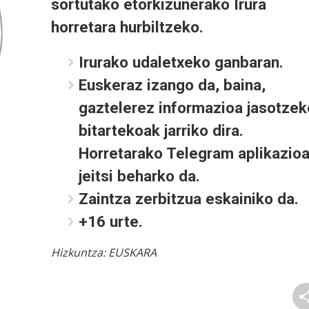
sortutako etorkizunerako Irura
horretara hurbiltzeko.
Irurako udaletxeko ganbaran.
Euskeraz izango da, baina,
gaztelerez informazioa jasotzek
bitartekoak jarriko dira.
Horretarako Telegram aplikazio
jeitsi beharko da.
Zaintza zerbitzua eskainiko da.
+16 urte.
Hizkuntza:
EUSKARA