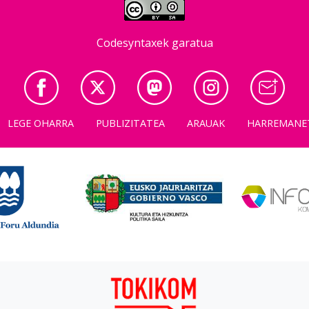
Codesyntaxek garatua
LEGE OHARRA
PUBLIZITATEA
ARAUAK
HARREMANE