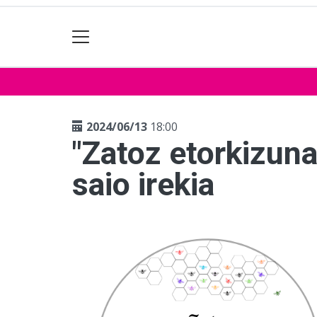
2024/06/13
18:00
"Zatoz etorkizuna
saio irekia