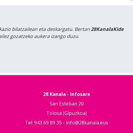
kazio bilatzailean eta deskargatu. Bertan
28KanalaKide
tailez gozatzeko aukera izango duzu.
28 Kanala - Infosare
San Esteban 20
Tolosa (Gipuzkoa)
Tel: 943 69 89 35 -
info@28kanala.eus