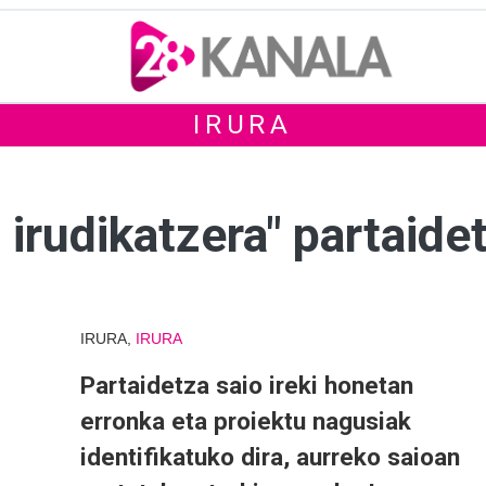
IRURA
 irudikatzera" partaid
IRURA,
IRURA
Partaidetza saio ireki honetan
erronka eta proiektu nagusiak
identifikatuko dira, aurreko saioan