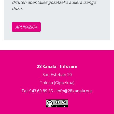
dizuten abantailez gozatzeko aukera izango
duzu.
APLIKAZIOA
28 Kanala - Infosare
San Esteban 20
Tolosa (Gipuzkoa)
Tel: 943 69 89 35 -
info@28kanala.eus