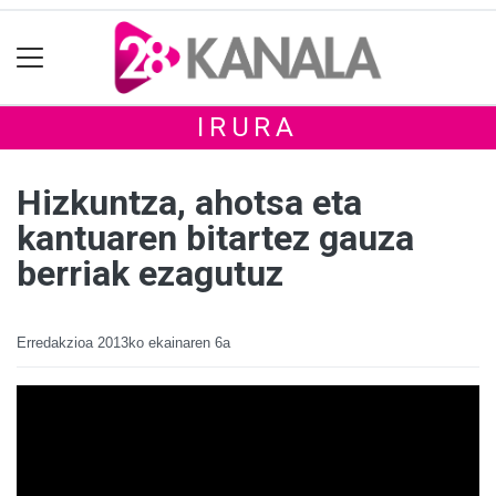
IRURA
Hizkuntza, ahotsa eta
kantuaren bitartez gauza
berriak ezagutuz
Erredakzioa
2013ko ekainaren 6a