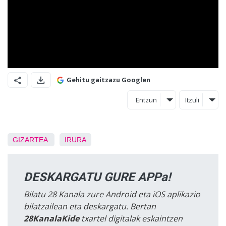
Gehitu gaitzazu Googlen
Entzun
Itzuli
GIZARTEA
IRURA
DESKARGATU GURE APPa!
Bilatu 28 Kanala zure Android eta iOS aplikazio
bilatzailean eta deskargatu. Bertan
28KanalaKide
txartel digitalak eskaintzen