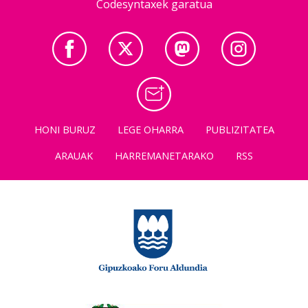
Codesyntaxek garatua
HONI BURUZ
LEGE OHARRA
PUBLIZITATEA
ARAUAK
HARREMANETARAKO
RSS