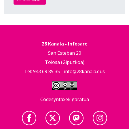
28 Kanala - Infosare
San Esteban 20
Tolosa (Gipuzkoa)
Tel: 943 69 89 35 -
info@28kanala.eus
Codesyntaxek garatua