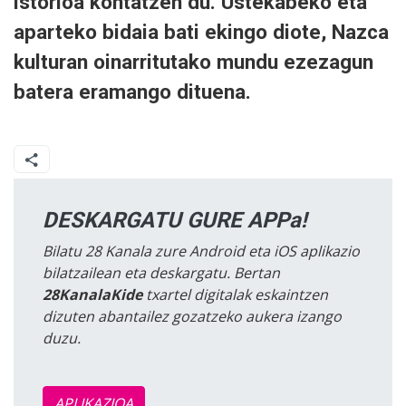
istorioa kontatzen du. Ustekabeko eta
aparteko bidaia bati ekingo diote, Nazca
kulturan oinarritutako mundu ezezagun
batera eramango dituena.
DESKARGATU GURE APPa!
Bilatu 28 Kanala zure Android eta iOS aplikazio
bilatzailean eta deskargatu. Bertan
28KanalaKide
txartel digitalak eskaintzen
dizuten abantailez gozatzeko aukera izango
duzu.
APLIKAZIOA