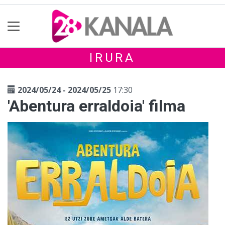
IRURA
2024/05/24 - 2024/05/25
17:30
'Abentura erraldoia' filma