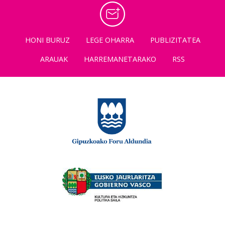
HONI BURUZ
LEGE OHARRA
PUBLIZITATEA
ARAUAK
HARREMANETARAKO
RSS