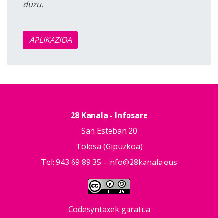
duzu.
APLIKAZIOA
28 Kanala - Infosare
San Esteban 20
Tolosa (Gipuzkoa)
Tel: 943 69 89 35 -
info@28kanala.eus
Codesyntaxek garatua