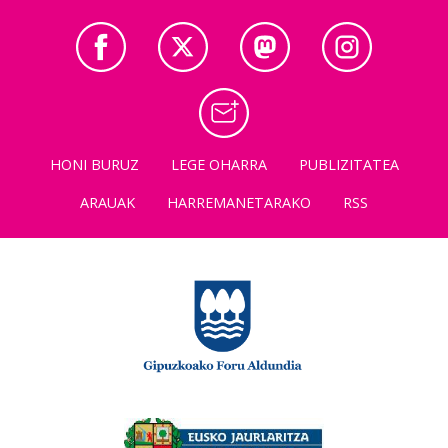
HONI BURUZ
LEGE OHARRA
PUBLIZITATEA
ARAUAK
HARREMANETARAKO
RSS