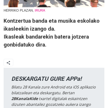
HERRIKO PLAZAN,
IRURA
Kontzertua banda eta musika eskolako
ikasleekin izango da.
Ikasleak bandarekin batera jotzera
gonbidatuko dira.
DESKARGATU GURE APPa!
Bilatu 28 Kanala zure Android eta iOS aplikazio
bilatzailean eta deskargatu. Bertan
28KanalaKide
txartel digitalak eskaintzen
dizuten abantailez gozatzeko aukera izango