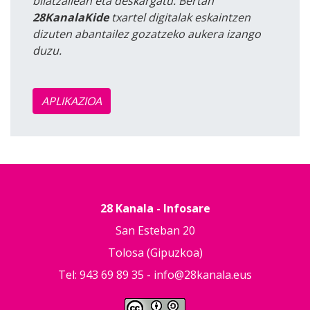
bilatzailean eta deskargatu. Bertan
28KanalaKide
txartel digitalak eskaintzen
dizuten abantailez gozatzeko aukera izango
duzu.
APLIKAZIOA
28 Kanala - Infosare
San Esteban 20
Tolosa (Gipuzkoa)
Tel: 943 69 89 35 -
info@28kanala.eus