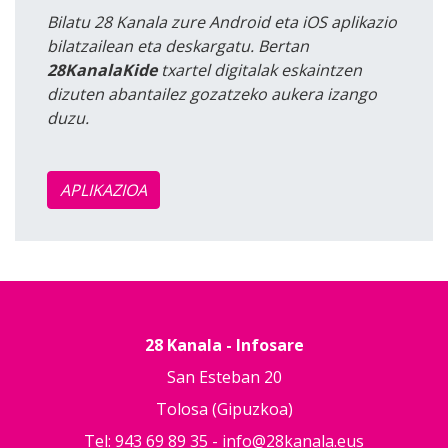
Bilatu 28 Kanala zure Android eta iOS aplikazio
bilatzailean eta deskargatu. Bertan
28KanalaKide
txartel digitalak eskaintzen
dizuten abantailez gozatzeko aukera izango
duzu.
APLIKAZIOA
28 Kanala - Infosare
San Esteban 20
Tolosa (Gipuzkoa)
Tel: 943 69 89 35 -
info@28kanala.eus