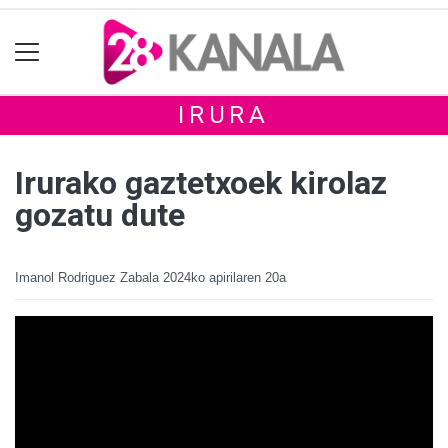
IRURA
Irurako gaztetxoek kirolaz
gozatu dute
Imanol Rodriguez Zabala
2024ko apirilaren 20a