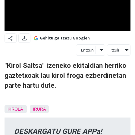
Gehitu gaitzazu Googlen
Entzun
Itzuli
"Kirol Saltsa" izeneko ekitaldian herriko
gaztetxoak lau kirol froga ezberdinetan
parte hartu dute.
KIROLA
IRURA
DESKARGATU GURE APPa!