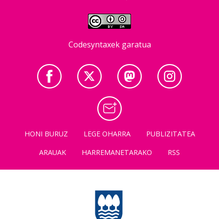
Codesyntaxek garatua
HONI BURUZ
LEGE OHARRA
PUBLIZITATEA
ARAUAK
HARREMANETARAKO
RSS