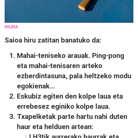
IRURA
Saioa hiru zatitan banatuko da:
Mahai-teniseko arauak. Ping-pong
eta mahai-tenisaren arteko
ezberdintasuna, pala heltzeko modu
egokienak...
Eskubiz egiten den kolpe laua eta
errebesez eginiko kolpe laua.
Txapelketak parte hartu nahi duten
haur eta helduen artean:
LH3tik aurrerako haurrak eta