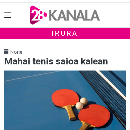
IRURA
None
Mahai tenis saioa kalean