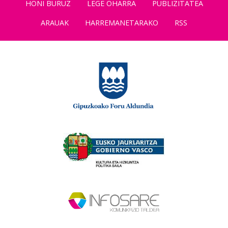
HONI BURUZ
LEGE OHARRA
PUBLIZITATEA
ARAUAK
HARREMANETARAKO
RSS