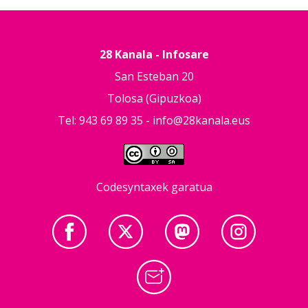
28 Kanala - Infosare
San Esteban 20
Tolosa (Gipuzkoa)
Tel: 943 69 89 35 -
info@28kanala.eus
Codesyntaxek garatua