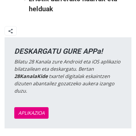
helduak
DESKARGATU GURE APPa!
Bilatu 28 Kanala zure Android eta iOS aplikazio
bilatzailean eta deskargatu. Bertan
28KanalaKide
txartel digitalak eskaintzen
dizuten abantailez gozatzeko aukera izango
duzu.
APLIKAZIOA