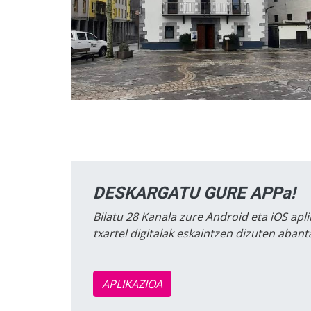
DESKARGATU GURE APPa!
Bilatu 28 Kanala zure Android eta iOS apli
txartel digitalak eskaintzen dizuten aban
APLIKAZIOA