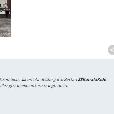
kazio bilatzailean eta deskargatu. Bertan
28KanalaKide
tailez gozatzeko aukera izango duzu.