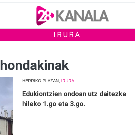
IRURA
 hondakinak
HERRIKO PLAZAN,
IRURA
Edukiontzien ondoan utz daitezke
hileko 1.go eta 3.go.