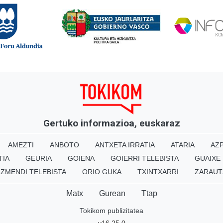
Gertuko informazioa, euskaraz
AMEZTI
ANBOTO
ANTXETA IRRATIA
ATARIA
AZP
TIA
GEURIA
GOIENA
GOIERRI TELEBISTA
GUAIXE
IZMENDI TELEBISTA
ORIO GUKA
TXINTXARRI
ZARAUT
Matx
Gurean
Ttap
Tokikom publizitatea