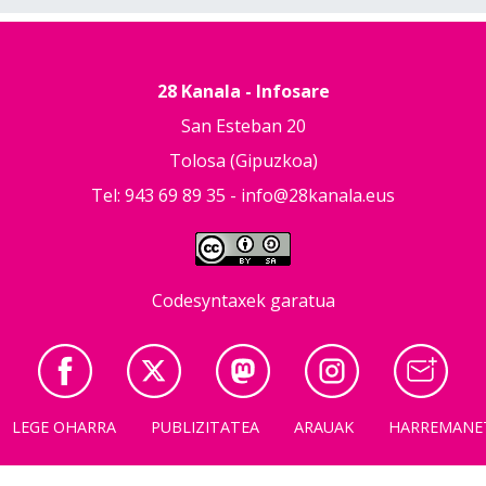
28 Kanala - Infosare
San Esteban 20
Tolosa (Gipuzkoa)
Tel: 943 69 89 35 -
info@28kanala.eus
Codesyntaxek garatua
LEGE OHARRA
PUBLIZITATEA
ARAUAK
HARREMANE