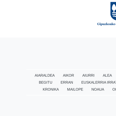
AIARALDEA
AIKOR
AIURRI
ALEA
BEGITU
ERRAN
EUSKALERRIA IRRA
KRONIKA
MAILOPE
NOAUA
O